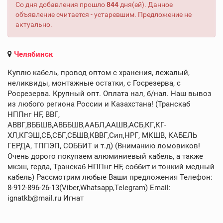
Со дня добавления прошло
844
дня(ей). Данное
объявление считается - устаревшим. Предложение не
актуально.
Челябинск
Куплю кабель, провод оптом с хранения, лежалый,
неликвиды, монтажные остатки, с Госрезерва, с
Росрезерва. Крупный опт. Оплата нал, б/нал. Наш вывоз
из любого региона России и Казахстана! (Транскаб
НППнг HF, ВВГ,
АВВГ,ВББШВ,АВББШВ,ААБЛ,ААШВ,АСБ,КГ,КГ-
ХЛ,КГЭШ,СБ,СБГ,СБШВ,КВВГ,Сип,НРГ, МКШВ, КАБЕЛЬ
ГЕРДА, ТППЭП, СОББИТ и т.д) (Вниманию ломовиков!
Очень дорого покупаем алюминиевый кабель, а также
мкэш, герда, Транскаб НППнг HF, соббит и тонкий медный
кабель) Рассмотрим любые Ваши предложения Телефон:
8-912-896-26-13(Viber,Whatsapp,Telegram) Email:
ignatkb@mail.ru Игнат