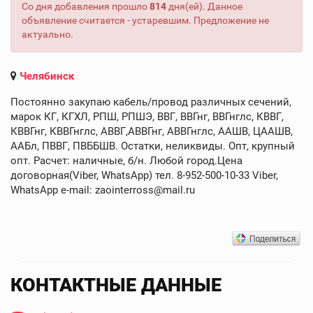
Со дня добавления прошло
814
дня(ей). Данное
объявление считается - устаревшим. Предложение не
актуально.
Челябинск
Постоянно закупаю кабель/провод различных сечений,
марок КГ, КГХЛ, РПШ, РПШЭ, ВВГ, ВВГнг, ВВГнглс, КВВГ,
КВВГнг, КВВГнглс, АВВГ,АВВГнг, АВВГнглс, ААШВ, ЦААШВ,
ААБл, ПВВГ, ПВББШВ. Остатки, неликвиды. Опт, крупный
опт. Расчет: наличные, б/н. Любой город.Цена
договорная(Viber, WhatsApp) тел. 8-952-500-10-33 Viber,
WhatsApp e-mail: zaointerross@mail.ru
КОНТАКТНЫЕ ДАННЫЕ