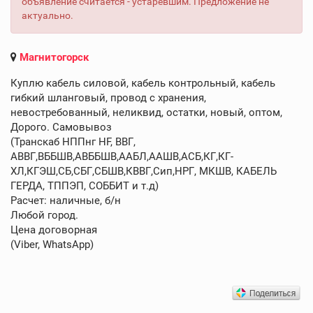
объявление считается - устаревшим. Предложение не
актуально.
Магнитогорск
Куплю кабель силовой, кабель контрольный, кабель
гибкий шланговый, провод с хранения,
невостребованный, неликвид, остатки, новый, оптом,
Дорого. Самовывоз
(Транскаб НППнг HF, ВВГ,
АВВГ,ВББШВ,АВББШВ,ААБЛ,ААШВ,АСБ,КГ,КГ-
ХЛ,КГЭШ,СБ,СБГ,СБШВ,КВВГ,Сип,НРГ, МКШВ, КАБЕЛЬ
ГЕРДА, ТППЭП, СОББИТ и т.д)
Расчет: наличные, б/н
Любой город.
Цена договорная
(Viber, WhatsApp)