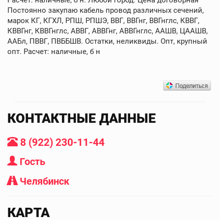
Постоянно закупаю кабель провод различных сечений,
марок КГ, КГХЛ, РПШ, РПШЭ, ВВГ, ВВГнг, ВВГнглс, КВВГ,
КВВГнг, КВВГнглс, АВВГ, АВВГнг, АВВГнглс, ААШВ, ЦААШВ,
ААБл, ПВВГ, ПВББШВ. Остатки, неликвиды. Опт, крупный
опт. Расчет: наличные, б н
КОНТАКТНЫЕ ДАННЫЕ
8 (922) 230-11-44
Гость
Челябинск
КАРТА