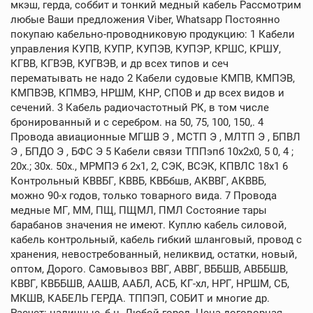
мкэш, герда, соббит и тонкий медный кабель Рассмотрим
любые Ваши предложения Viber, Whatsapp Постоянно
покупаю кабельно-проводниковую продукцию: 1 Кабели
управления КУПВ, КУПР, КУПЭВ, КУПЭР, КРШС, КРШУ,
КГВВ, КГВЭВ, КУГВЭВ, и др всех типов и сеч
перематывать не надо 2 Кабели судовые КМПВ, КМПЭВ,
КМПВЭВ, КПМВЭ, НРШМ, КНР, СПОВ и др всех видов и
сечений. 3 Кабель радиочастотный РК, в том числе
бронированный и с серебром. на 50, 75, 100, 150,. 4
Провода авиационные МГШВ Э , МСТП Э , МЛТП Э , БПВЛ
Э , БПДО Э , БФС Э 5 Кабели связи ТППэпб 10х2х0, 5 0, 4 ;
20х.; 30х. 50х., МРМПЭ б 2х1, 2, СЭК, ВСЭК, КПВЛС 18х1 6
Контрольный КВВБГ, КВВБ, КВБбшв, АКВВГ, АКВВБ,
можно 90-х годов, только товарного вида. 7 Провода
медные МГ, ММ, ПЩ, ПЩМЛ, ПМЛ Состояние тары
барабанов значения не имеют. Куплю кабель силовой,
кабель контрольный, кабель гибкий шланговый, провод с
хранения, невостребованный, неликвид, остатки, новый,
оптом, Дорого. Самовывоз ВВГ, АВВГ, ВББШВ, АВББШВ,
КВВГ, КВББШВ, ААШВ, ААБЛ, АСБ, КГ-хл, НРГ, НРШМ, СБ,
МКШВ, КАБЕЛЬ ГЕРДА. ТППЭП, СОБИТ и многие др.
Расчет: наличные, б н. Любой город. Цена договорная