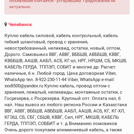
объявление считается - устаревшим. Предложение не
актуально.
Челябинск
Куплю кабель силовой, кабель контрольный, кабель
гибкий шланговый, провод с хранения,
невостребованный, неликвид, остатки, новый, оптом,
Дорого. Самовывоз ВВГ, АВВГ, ВББШВ, АВББШВ, КВВГ,
КВББШВ, ААШВ, ААБЛ, АСБ, КГ-хл, НРГ, НРШМ, СБ, МКШВ,
КАБЕЛЬ ГЕРДА. ТППЭП, СОБИТ и многие др. Расчет:
наличные, б н. Любой город. Цена договорная Viber,
WhatsApp тел. 8-922-230-11-44 Viber, WhatsApp e-mail:
xxx8500@yandex.ru Куплю кабель, провод оптом с
хранения, лежалый, неликвиды, монтажные остатки, с
Госрезерва, с Росрезерва. Крупный опт. Оплата нал, б
нал. Наш вывоз из любого региона России и Казахстана
ВВГ, АВВГ, ВББШВ, АВББШВ, ААБЛ, ААШВ, АСБ, КГ, КГ-ХЛ,
КГЭШ, СБ, СБГ, СБШВ, КВВГ, Сип, НРГ, МКШВ, КАБЕЛЬ
ГЕРДА, ТППЭП, СОББИТ и т. д Вниманию ломовиков
Очень дорого покупаем алюминиевый кабель, а также