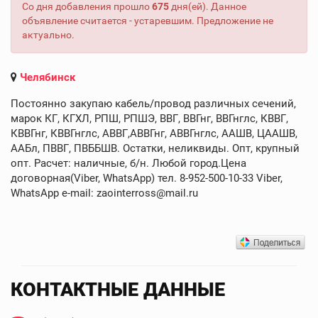
Со дня добавления прошло
675
дня(ей). Данное
объявление считается - устаревшим. Предложение не
актуально.
Челябинск
Постоянно закупаю кабель/провод различных сечений,
марок КГ, КГХЛ, РПШ, РПШЭ, ВВГ, ВВГнг, ВВГнглс, КВВГ,
КВВГнг, КВВГнглс, АВВГ,АВВГнг, АВВГнглс, ААШВ, ЦААШВ,
ААБл, ПВВГ, ПВББШВ. Остатки, неликвиды. Опт, крупный
опт. Расчет: наличные, б/н. Любой город.Цена
договорная(Viber, WhatsApp) тел. 8-952-500-10-33 Viber,
WhatsApp e-mail: zaointerross@mail.ru
КОНТАКТНЫЕ ДАННЫЕ