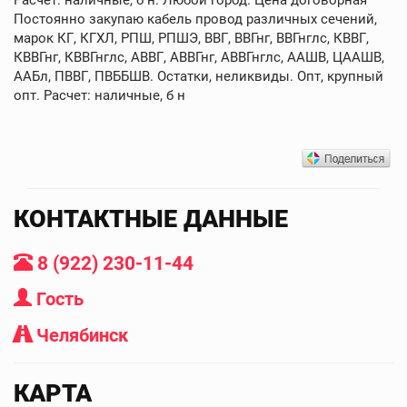
Постоянно закупаю кабель провод различных сечений,
марок КГ, КГХЛ, РПШ, РПШЭ, ВВГ, ВВГнг, ВВГнглс, КВВГ,
КВВГнг, КВВГнглс, АВВГ, АВВГнг, АВВГнглс, ААШВ, ЦААШВ,
ААБл, ПВВГ, ПВББШВ. Остатки, неликвиды. Опт, крупный
опт. Расчет: наличные, б н
КОНТАКТНЫЕ ДАННЫЕ
8 (922) 230-11-44
Гость
Челябинск
КАРТА