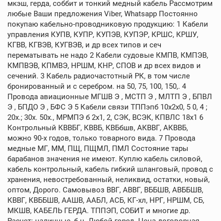
мкэш, герда, соббит и тонкий медный кабель Рассмотрим
любые Ваши предложения Viber, Whatsapp Постоянно
покупаю кабельно-проводниковую продукцию: 1 Кабели
управления КУПВ, КУПР, КУПЭВ, КУПЭР, КРШС, КРШУ,
КГВВ, КГВЭВ, КУГВЭВ, и др всех типов и сеч
перематывать не надо 2 Кабели судовые КМПВ, КМПЭВ,
КМПВЭВ, КПМВЭ, НРШМ, КНР, СПОВ и др всех видов и
сечений. 3 Кабель радиочастотный РК, в том числе
бронированный и с серебром. на 50, 75, 100, 150,. 4
Провода авиационные МГШВ Э , МСТП Э , МЛТП Э , БПВЛ
Э , БПДО Э , БФС Э 5 Кабели связи ТППэпб 10х2х0, 5 0, 4 ;
20х.; 30х. 50х., МРМПЭ б 2х1, 2, СЭК, ВСЭК, КПВЛС 18х1 6
Контрольный КВВБГ, КВВБ, КВБбшв, АКВВГ, АКВВБ,
можно 90-х годов, только товарного вида. 7 Провода
медные МГ, ММ, ПЩ, ПЩМЛ, ПМЛ Состояние тары
барабанов значения не имеют. Куплю кабель силовой,
кабель контрольный, кабель гибкий шланговый, провод с
хранения, невостребованный, неликвид, остатки, новый,
оптом, Дорого. Самовывоз ВВГ, АВВГ, ВББШВ, АВББШВ,
КВВГ, КВББШВ, ААШВ, ААБЛ, АСБ, КГ-хл, НРГ, НРШМ, СБ,
МКШВ, КАБЕЛЬ ГЕРДА. ТППЭП, СОБИТ и многие др.
Расчет: наличные, б н. Любой город. Цена договорная