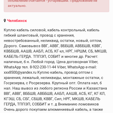
объявление считается - устаревшим. Предложение не
актуально.
Челябинск
Куплю кабель силовой, кабель контрольный, кабель
гибкий шланговый, провод с хранения,
невостребованный, неликвид, остатки, новый, оптом,
Дорого. Самовывоз ВВГ, АВВГ, ВББШВ, АВББШВ, КВВГ,
КВББШВ, ААШВ, ААБЛ, АСБ, КГ-хл, НРГ, НРШМ, СБ, МКШВ,
КАБЕЛЬ ГЕРДА. ТППЭП, СОБИТ и многие др. Расчет:
наличные, б н. Любой город. Цена договорная Viber,
WhatsApp тел. 8-922-230-11-44 Viber, WhatsApp e-mail:
xxx8500@yandex.ru Куплю кабель, провод оптом с
хранения, лежалый, неликвиды, монтажные остатки, с
Госрезерва, с Росрезерва. Крупный опт. Оплата нал, б
нал. Наш вывоз из любого региона России и Казахстана
ВВГ, АВВГ, ВББШВ, АВББШВ, ААБЛ, ААШВ, АСБ, КГ, КГ-ХЛ,
КГЭШ, СБ, СБГ, СБШВ, КВВГ, Сип, НРГ, МКШВ, КАБЕЛЬ
ГЕРДА, ТППЭП, СОББИТ и т. д Вниманию ломовиков
Очень дорого покупаем алюминиевый кабель, а также