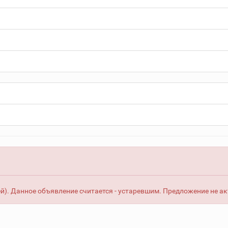
й). Данное объявление считается - устаревшим. Предложение не ак