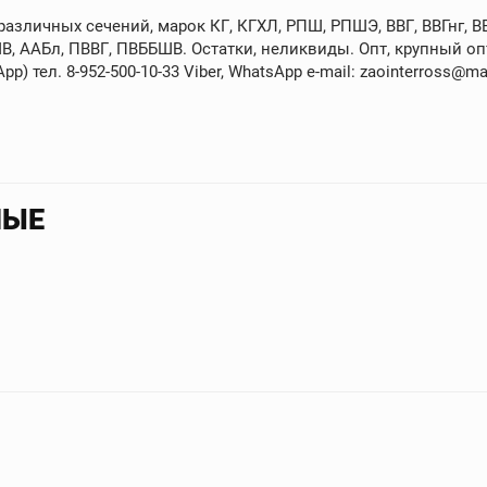
зличных сечений, марок КГ, КГХЛ, РПШ, РПШЭ, ВВГ, ВВГнг, ВВГ
В, ААБл, ПВВГ, ПВББШВ. Остатки, неликвиды. Опт, крупный опт
p) тел. 8-952-500-10-33 Viber, WhatsApp e-mail: zaointerross@mai
НЫЕ