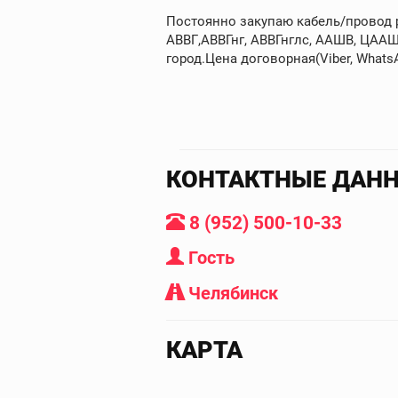
Постоянно закупаю кабель/провод ра
АВВГ,АВВГнг, АВВГнглс, ААШВ, ЦААШ
город.Цена договорная(Viber, WhatsAp
КОНТАКТНЫЕ ДАН
8 (952) 500-10-33
Гость
Челябинск
КАРТА