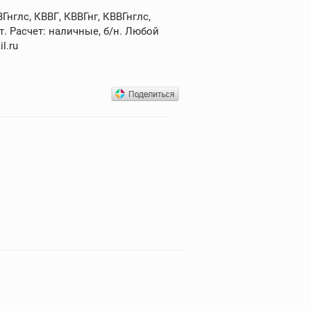
нглс, КВВГ, КВВГнг, КВВГнглс,
. Расчет: наличные, б/н. Любой
l.ru