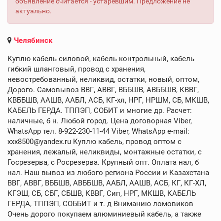
объявление считается - устаревшим. Предложение не
актуально.
Челябинск
Куплю кабель силовой, кабель контрольный, кабель
гибкий шланговый, провод с хранения,
невостребованный, неликвид, остатки, новый, оптом,
Дорого. Самовывоз ВВГ, АВВГ, ВББШВ, АВББШВ, КВВГ,
КВББШВ, ААШВ, ААБЛ, АСБ, КГ-хл, НРГ, НРШМ, СБ, МКШВ,
КАБЕЛЬ ГЕРДА. ТППЭП, СОБИТ и многие др. Расчет:
наличные, б н. Любой город. Цена договорная Viber,
WhatsApp тел. 8-922-230-11-44 Viber, WhatsApp e-mail:
xxx8500@yandex.ru Куплю кабель, провод оптом с
хранения, лежалый, неликвиды, монтажные остатки, с
Госрезерва, с Росрезерва. Крупный опт. Оплата нал, б
нал. Наш вывоз из любого региона России и Казахстана
ВВГ, АВВГ, ВББШВ, АВББШВ, ААБЛ, ААШВ, АСБ, КГ, КГ-ХЛ,
КГЭШ, СБ, СБГ, СБШВ, КВВГ, Сип, НРГ, МКШВ, КАБЕЛЬ
ГЕРДА, ТППЭП, СОББИТ и т. д Вниманию ломовиков
Очень дорого покупаем алюминиевый кабель, а также