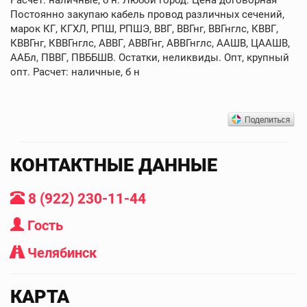
Постоянно закупаю кабель провод различных сечений,
марок КГ, КГХЛ, РПШ, РПШЭ, ВВГ, ВВГнг, ВВГнглс, КВВГ,
КВВГнг, КВВГнглс, АВВГ, АВВГнг, АВВГнглс, ААШВ, ЦААШВ,
ААБл, ПВВГ, ПВББШВ. Остатки, неликвиды. Опт, крупный
опт. Расчет: наличные, б н
КОНТАКТНЫЕ ДАННЫЕ
8 (922) 230-11-44
Гость
Челябинск
КАРТА