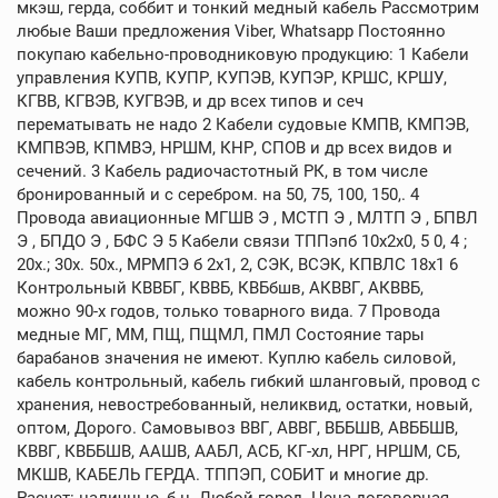
мкэш, герда, соббит и тонкий медный кабель Рассмотрим
любые Ваши предложения Viber, Whatsapp Постоянно
покупаю кабельно-проводниковую продукцию: 1 Кабели
управления КУПВ, КУПР, КУПЭВ, КУПЭР, КРШС, КРШУ,
КГВВ, КГВЭВ, КУГВЭВ, и др всех типов и сеч
перематывать не надо 2 Кабели судовые КМПВ, КМПЭВ,
КМПВЭВ, КПМВЭ, НРШМ, КНР, СПОВ и др всех видов и
сечений. 3 Кабель радиочастотный РК, в том числе
бронированный и с серебром. на 50, 75, 100, 150,. 4
Провода авиационные МГШВ Э , МСТП Э , МЛТП Э , БПВЛ
Э , БПДО Э , БФС Э 5 Кабели связи ТППэпб 10х2х0, 5 0, 4 ;
20х.; 30х. 50х., МРМПЭ б 2х1, 2, СЭК, ВСЭК, КПВЛС 18х1 6
Контрольный КВВБГ, КВВБ, КВБбшв, АКВВГ, АКВВБ,
можно 90-х годов, только товарного вида. 7 Провода
медные МГ, ММ, ПЩ, ПЩМЛ, ПМЛ Состояние тары
барабанов значения не имеют. Куплю кабель силовой,
кабель контрольный, кабель гибкий шланговый, провод с
хранения, невостребованный, неликвид, остатки, новый,
оптом, Дорого. Самовывоз ВВГ, АВВГ, ВББШВ, АВББШВ,
КВВГ, КВББШВ, ААШВ, ААБЛ, АСБ, КГ-хл, НРГ, НРШМ, СБ,
МКШВ, КАБЕЛЬ ГЕРДА. ТППЭП, СОБИТ и многие др.
Расчет: наличные, б н. Любой город. Цена договорная