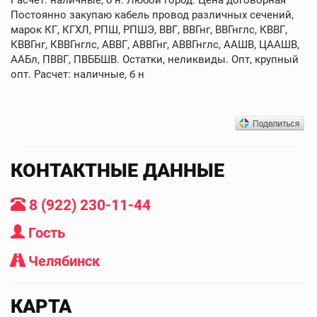
Постоянно закупаю кабель провод различных сечений,
марок КГ, КГХЛ, РПШ, РПШЭ, ВВГ, ВВГнг, ВВГнглс, КВВГ,
КВВГнг, КВВГнглс, АВВГ, АВВГнг, АВВГнглс, ААШВ, ЦААШВ,
ААБл, ПВВГ, ПВББШВ. Остатки, неликвиды. Опт, крупный
опт. Расчет: наличные, б н
КОНТАКТНЫЕ ДАННЫЕ
8 (922) 230-11-44
Гость
Челябинск
КАРТА