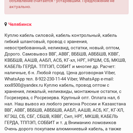
объявление считается - устаревшим. Предложение не
актуально.
Челябинск
Куплю кабель силовой, кабель контрольный, кабель
гибкий шланговый, провод с хранения,
невостребованный, неликвид, остатки, новый, оптом,
Дорого. Самовывоз ВВГ, АВВГ, ВББШВ, АВББШВ, КВВГ,
КВББШВ, ААШВ, ААБЛ, АСБ, КГ-хл, НРГ, НРШМ, СБ, МКШВ,
КАБЕЛЬ ГЕРДА. ТППЭП, СОБИТ и многие др. Расчет:
наличные, б н. Любой город. Цена договорная Viber,
WhatsApp тел. 8-922-230-11-44 Viber, WhatsApp e-mail:
xxx8500@yandex.ru Куплю кабель, провод оптом с
хранения, лежалый, неликвиды, монтажные остатки, с
Госрезерва, с Росрезерва. Крупный опт. Оплата нал, б
нал. Наш вывоз из любого региона России и Казахстана
ВВГ, АВВГ, ВББШВ, АВББШВ, ААБЛ, ААШВ, АСБ, КГ, КГ-ХЛ,
КГЭШ, СБ, СБГ, СБШВ, КВВГ, Сип, НРГ, МКШВ, КАБЕЛЬ
ГЕРДА, ТППЭП, СОББИТ и т. д Вниманию ломовиков
Очень дорого покупаем алюминиевый кабель, а также