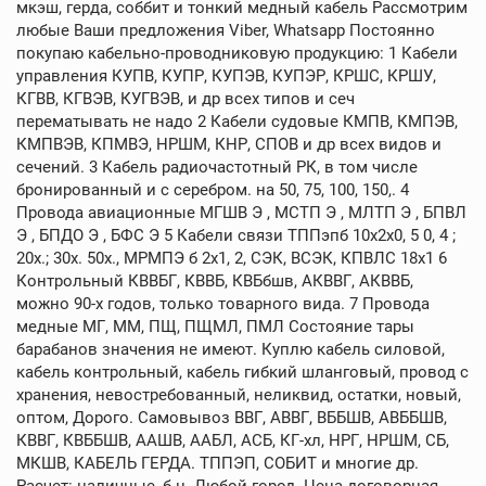
мкэш, герда, соббит и тонкий медный кабель Рассмотрим
любые Ваши предложения Viber, Whatsapp Постоянно
покупаю кабельно-проводниковую продукцию: 1 Кабели
управления КУПВ, КУПР, КУПЭВ, КУПЭР, КРШС, КРШУ,
КГВВ, КГВЭВ, КУГВЭВ, и др всех типов и сеч
перематывать не надо 2 Кабели судовые КМПВ, КМПЭВ,
КМПВЭВ, КПМВЭ, НРШМ, КНР, СПОВ и др всех видов и
сечений. 3 Кабель радиочастотный РК, в том числе
бронированный и с серебром. на 50, 75, 100, 150,. 4
Провода авиационные МГШВ Э , МСТП Э , МЛТП Э , БПВЛ
Э , БПДО Э , БФС Э 5 Кабели связи ТППэпб 10х2х0, 5 0, 4 ;
20х.; 30х. 50х., МРМПЭ б 2х1, 2, СЭК, ВСЭК, КПВЛС 18х1 6
Контрольный КВВБГ, КВВБ, КВБбшв, АКВВГ, АКВВБ,
можно 90-х годов, только товарного вида. 7 Провода
медные МГ, ММ, ПЩ, ПЩМЛ, ПМЛ Состояние тары
барабанов значения не имеют. Куплю кабель силовой,
кабель контрольный, кабель гибкий шланговый, провод с
хранения, невостребованный, неликвид, остатки, новый,
оптом, Дорого. Самовывоз ВВГ, АВВГ, ВББШВ, АВББШВ,
КВВГ, КВББШВ, ААШВ, ААБЛ, АСБ, КГ-хл, НРГ, НРШМ, СБ,
МКШВ, КАБЕЛЬ ГЕРДА. ТППЭП, СОБИТ и многие др.
Расчет: наличные, б н. Любой город. Цена договорная