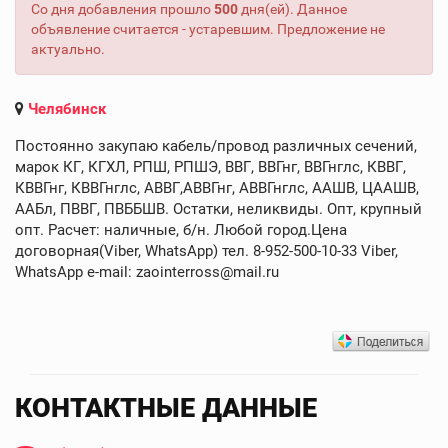
Со дня добавления прошло
500
дня(ей). Данное
объявление считается - устаревшим. Предложение не
актуально.
Челябинск
Постоянно закупаю кабель/провод различных сечений,
марок КГ, КГХЛ, РПШ, РПШЭ, ВВГ, ВВГнг, ВВГнглс, КВВГ,
КВВГнг, КВВГнглс, АВВГ,АВВГнг, АВВГнглс, ААШВ, ЦААШВ,
ААБл, ПВВГ, ПВББШВ. Остатки, неликвиды. Опт, крупный
опт. Расчет: наличные, б/н. Любой город.Цена
договорная(Viber, WhatsApp) тел. 8-952-500-10-33 Viber,
WhatsApp e-mail: zaointerross@mail.ru
КОНТАКТНЫЕ ДАННЫЕ