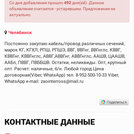
Со дня добавления прошло
492
дня(ей). Данное
объявление считается - устаревшим. Предложение не
актуально.
Челябинск
Постоянно закупаю кабель/провод различных сечений,
марок КГ, КГХЛ, РПШ, РПШЭ, ВВГ, ВВГнг, ВВГнглс, КВВГ,
КВВГнг, КВВГнглс, АВВГ,АВВГнг, АВВГнглс, ААШВ, ЦААШВ,
ААБл, ПВВГ, ПВББШВ. Остатки, неликвиды. Опт, крупный
опт. Расчет: наличные, б/н. Любой город.Цена
договорная(Viber, WhatsApp) тел. 8-952-500-10-33 Viber,
WhatsApp e-mail: zaointerross@mail.ru
КОНТАКТНЫЕ ДАННЫЕ