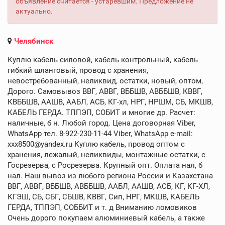
объявление считается - устаревшим. Предложение не
актуально.
Челябинск
Куплю кабель силовой, кабель контрольный, кабель
гибкий шланговый, провод с хранения,
невостребованный, неликвид, остатки, новый, оптом,
Дорого. Самовывоз ВВГ, АВВГ, ВББШВ, АВББШВ, КВВГ,
КВББШВ, ААШВ, ААБЛ, АСБ, КГ-хл, НРГ, НРШМ, СБ, МКШВ,
КАБЕЛЬ ГЕРДА. ТППЭП, СОБИТ и многие др. Расчет:
наличные, б н. Любой город. Цена договорная Viber,
WhatsApp тел. 8-922-230-11-44 Viber, WhatsApp e-mail:
xxx8500@yandex.ru Куплю кабель, провод оптом с
хранения, лежалый, неликвиды, монтажные остатки, с
Госрезерва, с Росрезерва. Крупный опт. Оплата нал, б
нал. Наш вывоз из любого региона России и Казахстана
ВВГ, АВВГ, ВББШВ, АВББШВ, ААБЛ, ААШВ, АСБ, КГ, КГ-ХЛ,
КГЭШ, СБ, СБГ, СБШВ, КВВГ, Сип, НРГ, МКШВ, КАБЕЛЬ
ГЕРДА, ТППЭП, СОББИТ и т. д Вниманию ломовиков
Очень дорого покупаем алюминиевый кабель, а также