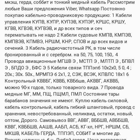
мкэш, герда, соббит и тонкий медный кабель Рассмотрим
любые Ваши предложения Viber, Whatsapp Постоянно
покупаю кабельно-проводниковую продукцию: 1 Кабели
управления КУПВ, КУПР, КУПЭВ, КУПЭР, КРШС, КРШУ,
КГВВ, КГВЭВ, КУГВЭВ, и др всех типов и сеч
перематывать не надо 2 Кабели судовые КМПВ, КМПЭВ,
КМПВЭВ, КПМВЭ, НРШМ, КНР, СПОВ и др всех видов и
сечений. 3 Кабель радиочастотный РК, в том числе
бронированный и с серебром. на 50, 75, 100, 150,. 4
Провода авиационные МГШВ Э , МСТП Э , МЛТП Э , БПВЛ
Э , БПДО Э , БФС Э 5 Кабели связи ТППэпб 10х2х0, 5 0, 4 ;
20х.; 30х. 50х., МРМПЭ б 2х1, 2, СЭК, ВСЭК, КПВЛС 18х1 6
Контрольный КВВБГ, КВВБ, КВБбшв, АКВВГ, АКВВБ,
можно 90-х годов, только товарного вида. 7 Провода
медные МГ, ММ, ПЩ, ПЩМЛ, ПМЛ Состояние тары
барабанов значения не имеют. Куплю кабель силовой,
кабель контрольный, кабель гибкий шланговый, провод с
хранения, невостребованный, неликвид, остатки, новый,
оптом, Дорого. Самовывоз ВВГ, АВВГ, ВББШВ, АВББШВ,
КВВГ, КВББШВ, ААШВ, ААБЛ, АСБ, КГ-хл, НРГ, НРШМ, СБ,
МКШВ, КАБЕЛЬ ГЕРДА. ТППЭП, СОБИТ и многие др.
Расчет: наличные, б н. Любой город. Цена договорная