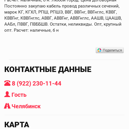
Постоянно закупаю кабель провод различных сечений,
марок КГ, КГХЛ, РПШ, РПШЭ, ВВГ, ВВГнг, ВВГнглс, КВВГ,
КВВГнг, КВВГнглс, АВВГ, АВВГнг, АВВГнглс, ААШВ, ЦААШВ,
ААБл, ПВВГ, ПВББШВ. Остатки, неликвиды. Опт, крупный
опт. Расчет: наличные, б н
КОНТАКТНЫЕ ДАННЫЕ
8 (922) 230-11-44
Гость
Челябинск
КАРТА