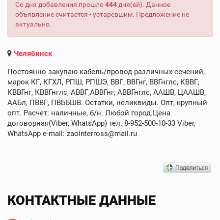
Со дня добавления прошло
444
дня(ей). Данное
объявление считается - устаревшим. Предложение не
актуально.
Челябинск
Постоянно закупаю кабель/провод различных сечений,
марок КГ, КГХЛ, РПШ, РПШЭ, ВВГ, ВВГнг, ВВГнглс, КВВГ,
КВВГнг, КВВГнглс, АВВГ,АВВГнг, АВВГнглс, ААШВ, ЦААШВ,
ААБл, ПВВГ, ПВББШВ. Остатки, неликвиды. Опт, крупный
опт. Расчет: наличные, б/н. Любой город.Цена
договорная(Viber, WhatsApp) тел. 8-952-500-10-33 Viber,
WhatsApp e-mail: zaointerross@mail.ru
КОНТАКТНЫЕ ДАННЫЕ