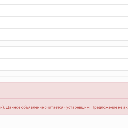
й). Данное объявление считается - устаревшим. Предложение не ак