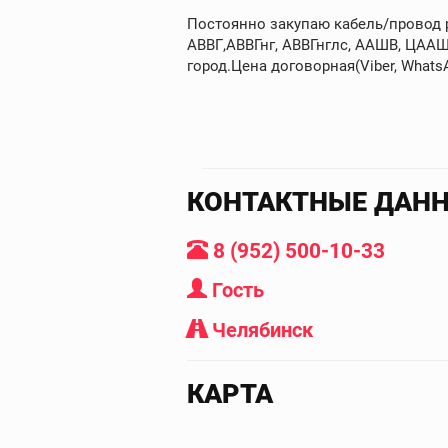
Постоянно закупаю кабель/провод ра
АВВГ,АВВГнг, АВВГнглс, ААШВ, ЦААШ
город.Цена договорная(Viber, WhatsAp
КОНТАКТНЫЕ ДАН
8 (952) 500-10-33
Гость
Челябинск
КАРТА