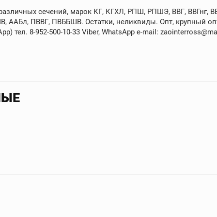
зличных сечений, марок КГ, КГХЛ, РПШ, РПШЭ, ВВГ, ВВГнг, ВВГ
В, ААБл, ПВВГ, ПВББШВ. Остатки, неликвиды. Опт, крупный опт
p) тел. 8-952-500-10-33 Viber, WhatsApp e-mail: zaointerross@mai
НЫЕ