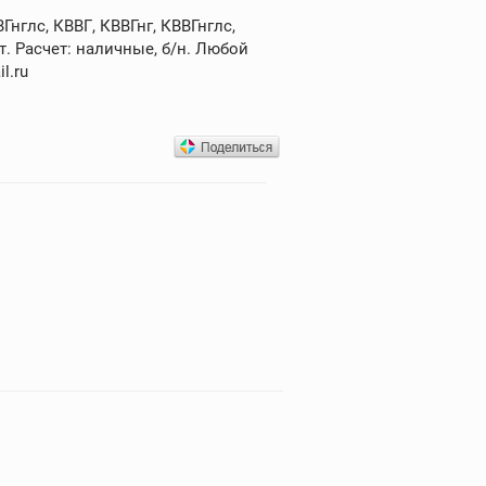
нглс, КВВГ, КВВГнг, КВВГнглс,
. Расчет: наличные, б/н. Любой
l.ru