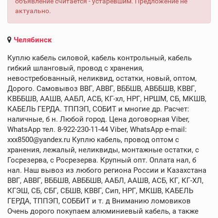
объявление считается - устаревшим. Предложение не
актуально.
Челябинск
Куплю кабель силовой, кабель контрольный, кабель
гибкий шланговый, провод с хранения,
невостребованный, неликвид, остатки, новый, оптом,
Дорого. Самовывоз ВВГ, АВВГ, ВББШВ, АВББШВ, КВВГ,
КВББШВ, ААШВ, ААБЛ, АСБ, КГ-хл, НРГ, НРШМ, СБ, МКШВ,
КАБЕЛЬ ГЕРДА. ТППЭП, СОБИТ и многие др. Расчет:
наличные, б н. Любой город. Цена договорная Viber,
WhatsApp тел. 8-922-230-11-44 Viber, WhatsApp e-mail:
xxx8500@yandex.ru Куплю кабель, провод оптом с
хранения, лежалый, неликвиды, монтажные остатки, с
Госрезерва, с Росрезерва. Крупный опт. Оплата нал, б
нал. Наш вывоз из любого региона России и Казахстана
ВВГ, АВВГ, ВББШВ, АВББШВ, ААБЛ, ААШВ, АСБ, КГ, КГ-ХЛ,
КГЭШ, СБ, СБГ, СБШВ, КВВГ, Сип, НРГ, МКШВ, КАБЕЛЬ
ГЕРДА, ТППЭП, СОББИТ и т. д Вниманию ломовиков
Очень дорого покупаем алюминиевый кабель, а также