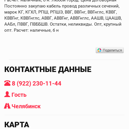
Постоянно закупаю кабель провод различных сечений,
марок КГ, КГХЛ, РПШ, РПШЭ, ВВГ, ВВГнг, ВВГнглс, КВВГ,
КВВГнг, КВВГнглс, АВВГ, АВВГнг, АВВГнглс, ААШВ, ЦААШВ,
ААБл, ПВВГ, ПВББШВ. Остатки, неликвиды. Опт, крупный
опт. Расчет: наличные, б н
КОНТАКТНЫЕ ДАННЫЕ
8 (922) 230-11-44
Гость
Челябинск
КАРТА