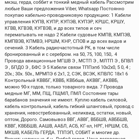
мкэш, герда, соббит и тонкий медный кабель Рассмотрим
любые Ваши предложения Viber, Whatsapp Постоянно
покупаю кабельно-проводниковую продукцию: 1 Кабели
управления КУПВ, КУПР, КУПЭВ, КУПЭР, КРШС, КРШУ,
КГВВ, КГВЭВ, КУГВЭВ, и др всех типов и сеч
перематывать не надо 2 Кабели судовые КМПВ, КМПЭВ,
КМПВЭВ, КПМВЭ, НРШМ, КНР, СПОВ и др всех видов и
сечений. 3 Кабель радиочастотный РК, в том числе
бронированный и с серебром. на 50, 75, 100, 150,. 4
Провода авиационные МГШВ Э , МСТП Э , МЛТП Э , БПВЛ
Э , БПДО Э , БФС Э 5 Кабели связи ТППэпб 10х2х0, 5 0, 4 ;
20х.; 30х. 50х., МРМПЭ б 2х1, 2, СЭК, ВСЭК, КПВЛС 18х1 6
Контрольный КВВБГ, КВВБ, КВБбшв, АКВВГ, АКВВБ,
можно 90-х годов, только товарного вида. 7 Провода
медные МГ, ММ, ПЩ, ПЩМЛ, ПМЛ Состояние тары
барабанов значения не имеют. Куплю кабель силовой,
кабель контрольный, кабель гибкий шланговый, провод с
хранения, невостребованный, неликвид, остатки, новый,
оптом, Дорого. Самовывоз ВВГ, АВВГ, ВББШВ, АВББШВ,
КВВГ, КВББШВ, ААШВ, ААБЛ, АСБ, КГ-хл, НРГ, НРШМ, СБ,
МКШВ, КАБЕЛЬ ГЕРДА. ТППЭП, СОБИТ и многие др.
Расчет: наличные, б н. Любой город. Цена договорная