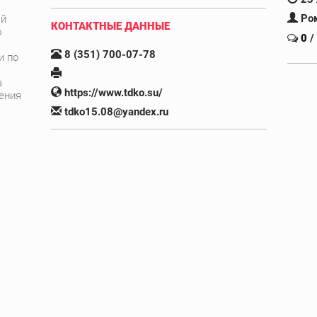
Ро
ый
КОНТАКТНЫЕ ДАННЫЕ
о
0
/
8 (351) 700-07-78
и по
а
https://www.tdko.su/
ения
tdko15.08@yandex.ru