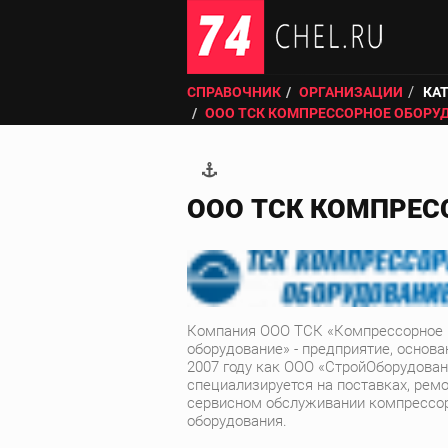
СПРАВОЧНИК
ОРГАНИЗАЦИИ
КА
ООО ТСК КОМПРЕССОРНОЕ ОБОРУ
ООО ТСК КОМПРЕС
Компания ООО ТСК «Компрессорное
оборудование» - предприятие, основа
2007 году как ООО «СтройОборудован
специализируется на поставках, ремо
сервисном обслуживании компрессо
оборудования.