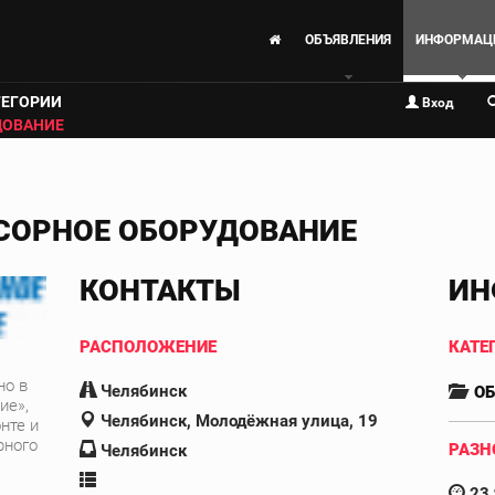
ОБЪЯВЛЕНИЯ
ИНФОРМАЦ
ТЕГОРИИ
Вход
ДОВАНИЕ
СОРНОЕ ОБОРУДОВАНИЕ
КОНТАКТЫ
ИН
РАСПОЛОЖЕНИЕ
КАТЕ
но в
Челябинск
О
ие»,
Челябинск, Молодёжная улица, 19
нте и
рного
РАЗН
Челябинск
23 