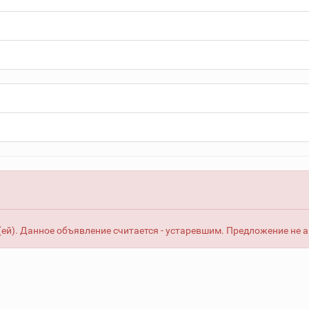
ей). Данное объявление считается - устаревшим. Предложение не 