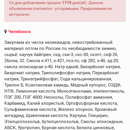
Со дня добавления прошло
1719
дня(ей). Данное
объявление считается - устаревшим. Предложение не
актуально.
Челябинск
Закупаем из числа неликвидов, невостребованный
материал оптом по России по необходимости химию,
сырьё: каучук байпрен, скд, ски-3, скс-30, скэпт, скф-26,
26онм, 32. Смола к-411, к-421, псх-лс, сф 282, э-40, эд-20,
смола эпоксидная э-40. Натр едкий, Бикарбонат натрия,
Бихромат натрия, Триполифосфат натрия, Перкарбонат
натрия, Тринатрийфосфат, Сода кальцинированная,
Трилон Б, Ксантановая камедь, Медный купорос, ОЭДФ,
НТФ, Лимонная кислота, Моноэтанолами, этиленгликоль,
ПЭГ 200, ПЭГ 4000; Неонолы, Полифосфат аммония,
Карбамид, Калий хлористый, Ортофосфорная кислота,
Сульфаминовая кислота, Железо хлорное, Хромовый
ангидрид, Щавелевая кислота, Каучуки, Глицерин,
Этилцеллозольв, бутилцеллозольв, Смолы эпоксидные,
АБСК, Уротропин, Борная кислота, Белила цинковые,