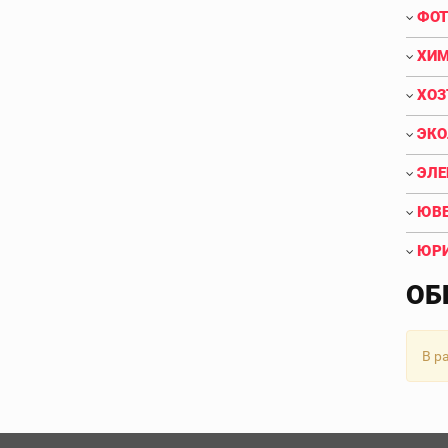
ФОТ
ХИМ
ХОЗ
ЭКО
ЭЛЕ
ЮВЕ
ЮРИ
ОБ
В р