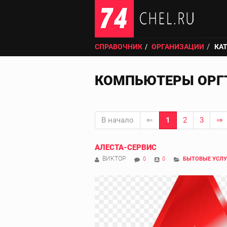
СПРАВОЧНИК
ОРГАНИЗАЦИИ
КА
КОМПЬЮТЕРЫ ОРГ
В начало
⇐
1
2
3
⇒
АЛЕСТА-СЕРВИС
ВИКТОР
0
0
БЫТОВЫЕ УСЛУ