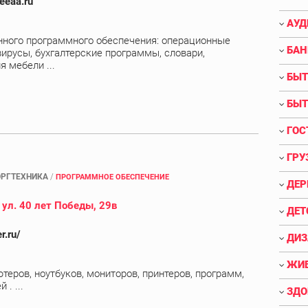
eeaa.ru
АУД
ного программного обеспечения: операционные
БАН
ирусы, бухгалтерские программы, словари,
 мебели ...
БЫТ
БЫТ
ГОС
ГРУ
РГТЕХНИКА
/
ПРОГРАММНОЕ ОБЕСПЕЧЕНИЕ
ДЕР
 ул. 40 лет Победы, 29в
ДЕТ
r.ru/
ДИЗ
ЖИВ
еров, ноутбуков, мониторов, принтеров, программ,
 . ...
ЗДО