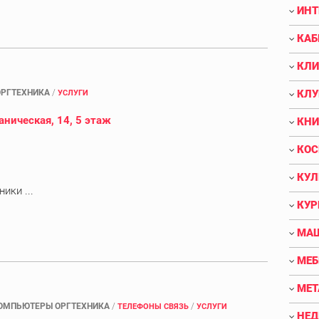
ИНТ
КАБ
КЛИ
РГТЕХНИКА
/
КЛУ
УСЛУГИ
аническая, 14, 5 этаж
КНИ
КОС
КУЛ
ики ...
КУР
МАШ
МЕБ
МЕТ
ОМПЬЮТЕРЫ ОРГТЕХНИКА
/
/
ТЕЛЕФОНЫ СВЯЗЬ
УСЛУГИ
НЕ