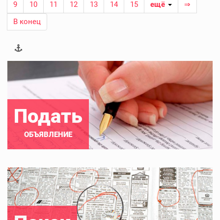
9
10
11
12
13
14
15
ещё
⇒
В конец
Подать
ОБЪЯВЛЕНИЕ