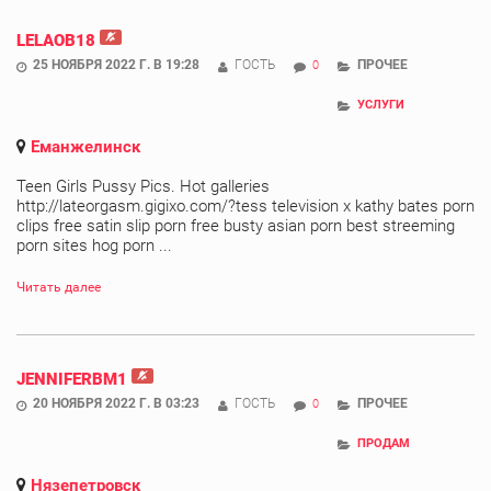
LELAOB18
25 НОЯБРЯ 2022 Г. В 19:28
ГОСТЬ
ПРОЧЕЕ
0
УСЛУГИ
Еманжелинск
Teen Girls Pussy Pics. Hot galleries
http://lateorgasm.gigixo.com/?tess television x kathy bates porn
clips free satin slip porn free busty asian porn best streeming
porn sites hog porn ...
Читать далее
JENNIFERBM1
20 НОЯБРЯ 2022 Г. В 03:23
ГОСТЬ
ПРОЧЕЕ
0
ПРОДАМ
Нязепетровск