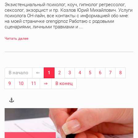
Экзистенциальный психолог, коуч, гипнолог регрессолог,
сексолог, экзорцист и пр. Козлов Юрий Михайлович. Услуги
психолога ОН-лайн, все контакты с информацией обо мне:
на моей страничке orengipnoz Работаю с родовыми
сценариями, личными травмами и ...
Читать далее
В начало
⇐
1
2
3
4
5
6
7
8
9
10
11
⇒
В конец