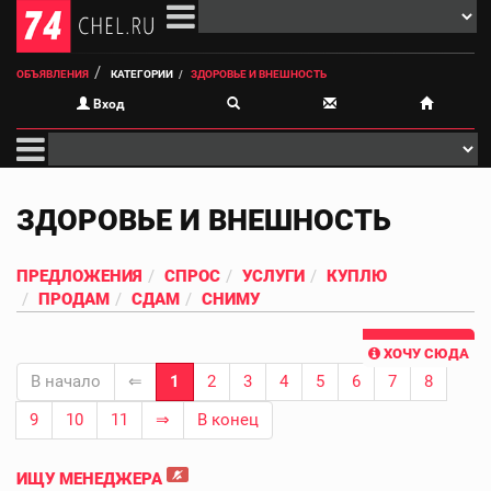
ОБЪЯВЛЕНИЯ
КАТЕГОРИИ
ЗДОРОВЬЕ И ВНЕШНОСТЬ
Вход
ЗДОРОВЬЕ И ВНЕШНОСТЬ
ПРЕДЛОЖЕНИЯ
СПРОС
УСЛУГИ
КУПЛЮ
ПРОДАМ
СДАМ
СНИМУ
ХОЧУ СЮДА
В начало
⇐
1
2
3
4
5
6
7
8
9
10
11
⇒
В конец
ИЩУ МЕНЕДЖЕРА