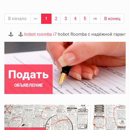
В начало
⇐
1
2
3
4
5
⇒
В конец
Irobot roomba i7
Irobot Roomba с надёжной гарантие
Подать
ОБЪЯВЛЕНИЕ