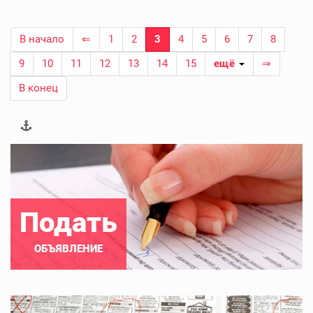
В начало
⇐
1
2
3
4
5
6
7
8
9
10
11
12
13
14
15
ещё
⇒
В конец
Подать
ОБЪЯВЛЕНИЕ