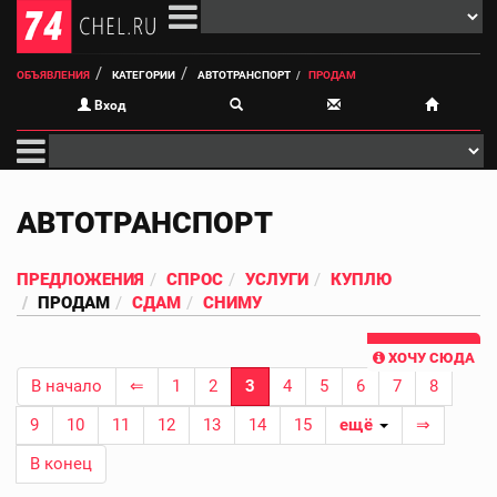
ОБЪЯВЛЕНИЯ
КАТЕГОРИИ
АВТОТРАНСПОРТ
ПРОДАМ
Вход
АВТОТРАНСПОРТ
ПРЕДЛОЖЕНИЯ
СПРОС
УСЛУГИ
КУПЛЮ
ПРОДАМ
СДАМ
СНИМУ
ХОЧУ СЮДА
В начало
⇐
1
2
3
4
5
6
7
8
9
10
11
12
13
14
15
ещё
⇒
В конец