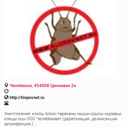
Челябинск, 454008 Цинковая 2а
http://klopovnet.ru
Уничтожение: клопы блохи тараканы мыши крысы муравьи
клещи осы ООО Челяббиовет (дератизация. дезинсекция.
дезинфекция.) ...