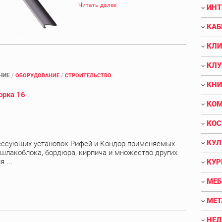
Читать далее
ИНТ
КАБ
КЛИ
КЛУ
НИЕ
/
/
ОБОРУДОВАНИЕ
СТРОИТЕЛЬСТВО
КНИ
орка 16
КОМ
КОС
КУЛ
ессующих установок Рифей и Кондор применяемых
, шлакоблока, бордюра, кирпича и множество других
 ...
КУР
МЕБ
МЕТ
НЕ