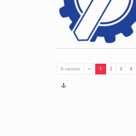
В начало
⇐
1
2
3
4