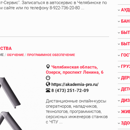
т-Сервис". Записаться в автосервис в Челябинске по
сайте или по телефону 8-922-736-20-80 ...
АУД
БАН
БЫТ
БЫТ
РСТВА
ГОС
ИЕ
/
/
ОБУЧЕНИЕ
ПРОГРАММНОЕ ОБЕСПЕЧЕНИЕ
ГРУ
Челябинская область,
Озерск, проспект Ленина, 6
ДЕР
https://akademia-pro.ru/
ДЕТ
8 (473) 251-72-09
ДИЗ
Дистанционные онлайн-курсы
оператноров, наладчиков,
технологов, программистов,
ЖИВ
серсисных инженеров станков
с ЧПУ ...
ЗДО