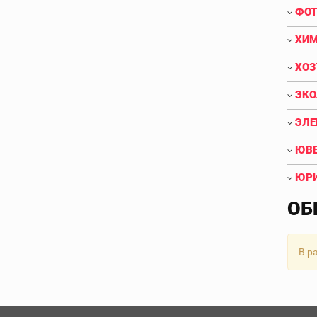
ФОТ
ХИМ
ХОЗ
ЭКО
ЭЛЕ
ЮВЕ
ЮРИ
ОБ
В р