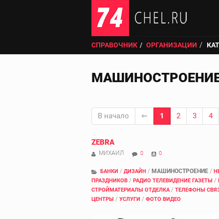
СПРАВОЧНИК
ОРГАНИЗАЦИИ
КА
МАШИНОСТРОЕНИ
В начало
⇐
1
2
3
4
ZEBRA
МИХАИЛ
0
0
/
/
МАШИНОСТРОЕНИЕ
/
БАНКИ
ДИЗАЙН
Н
/
/
ПРАЗДНИКОВ
РАДИО ТЕЛЕВИДЕНИЕ ГАЗЕТЫ
/
СТРОЙМАТЕРИАЛЫ ОТДЕЛКА
ТЕЛЕФОНЫ СВЯ
/
/
ЦЕНТРЫ
УСЛУГИ
ФОТО ВИДЕО