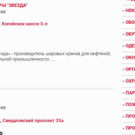
Ы "ЗВЕЗДА"
НЕК
НИЕ
ОБО
, Копейское шоссе 5-п
ОБУ
ОДЕ
зда» - производитель шаровых кранов для нефтяной,
ОКН
льной промышленности. ...
ОРГ
ОХР
ПАР
ПОЖ
НИЕ
ПРО
, Свердловский проспект 35а
ПРО
рф