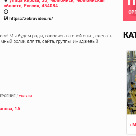
П
улица Кирова, 5В, Челябинск, Челябинская
область, Россия, 454084
ОР
https://zebravideo.ru/
КА
еса! Мы будем рады, опираясь на свой опыт, сделать
амный ролик для тв, сайта, группы, имиджевый
..
ТРОЕНИЕ
/
УСЛУГИ
анова, 1А
М