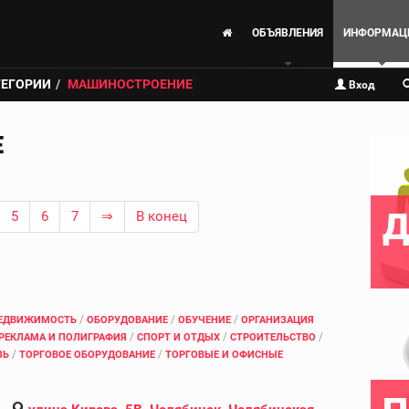
ОБЪЯВЛЕНИЯ
ИНФОРМАЦ
ТЕГОРИИ
МАШИНОСТРОЕНИЕ
Вход
Е
Д
5
6
7
⇒
В конец
/
/
/
ЕДВИЖИМОСТЬ
ОБОРУДОВАНИЕ
ОБУЧЕНИЕ
ОРГАНИЗАЦИЯ
/
/
/
РЕКЛАМА И ПОЛИГРАФИЯ
СПОРТ И ОТДЫХ
СТРОИТЕЛЬСТВО
/
/
ЗЬ
ТОРГОВОЕ ОБОРУДОВАНИЕ
ТОРГОВЫЕ И ОФИСНЫЕ