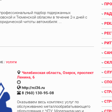
ПРО
 профессиональный подбор подержанных
РАД
овской и Тюменской обласям в течение 2-х дней с
юридической читоты автомобиля: ...
РЕК
РЕС
РИТ
САН
СКЛ
ИЕ
/
УСЛУГИ
СЛУ
Челябинская область, Озерск, проспект
Ленина, 6
СПО
http://rci36.ru
СТР
8 (960) 130-95-08
СТР
Оказываем весь комплекс услуг по
обслуживанию металлообрабатывающего
оборудования с ЧПУ: Модернизацию и
СТР