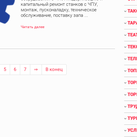
капитальный ремонт станков с ЧПУ,
монтаж, пусконаладку, техническое
ТАК
обслуживание, поставку запа ...
ТАР
Читать далее
ТЕА
ТЕК
ТЕЛ
5
6
7
⇒
В конец
ТОП
ТОР
ТОР
ТРУ
ТУР
УСЛ