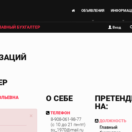
ОБЪЯВЛЕНИЯ
ИНФОРМАЦ
ЛАВНЫЙ БУХГАЛТЕР
Вход
ИЗАЦИЙ
ЕР
О СЕБЕ
ПРЕТЕНД
ОЛЬЕВНА
НА:
ТЕЛЕФОН
×
8-908-061-98-77
ДОЛЖНОСТЬ
(с 10 до 21 пн-пт)
Главный
sy_1970@mail.ru