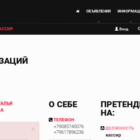
ОБЪЯВЛЕНИЯ
ИНФОРМАЦ
АССИР
Вход
ИЗАЦИЙ
О СЕБЕ
ПРЕТЕНД
ТАЛЬЯ
НА
НА:
ТЕЛЕФОН
+79085740076
×
ДОЛЖНОСТЬ
+79617896236
кассир