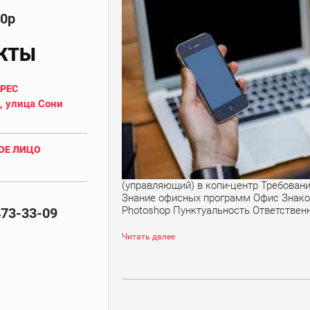
00р
КТЫ
ДРЕС
, улица Сони
ОЕ ЛИЦО
(управляющий) в копи-центр Требован
Знание офисных программ Офис Знак
Photoshop Пунктуальность Ответственны
473-33-09
Читать далее