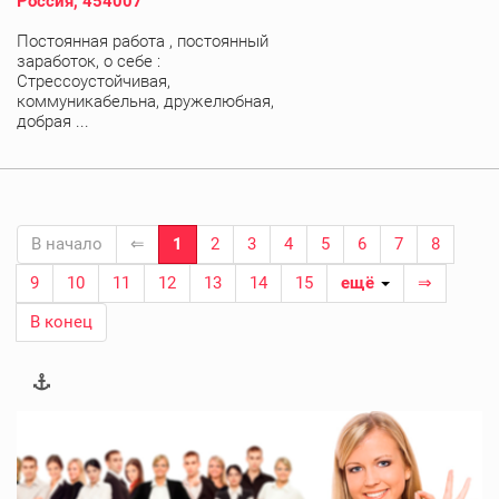
Россия, 454007
Постоянная работа , постоянный
заработок, о себе :
Стрессоустойчивая,
коммуникабельна, дружелюбная,
добрая ...
В начало
⇐
1
2
3
4
5
6
7
8
9
10
11
12
13
14
15
ещё
⇒
В конец