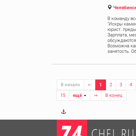
Челябинск
В команду вс
"Искры камин
юрист. преды
Зарплата, ме
обсуждаются
Возможна как
занятость. Об
В начало
⇐
1
2
3
4
15
ещё
⇒
В конец