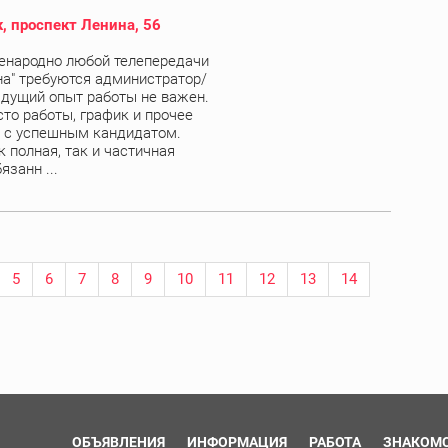
, проспект Ленина, 56
енародно любой телепередачи
а" требуются администратор/
дущий опыт работы не важен.
сто работы, график и прочее
 с успешным кандидатом.
 полная, так и частичная
язанн ...
5
6
7
8
9
10
11
12
13
14
ОБЪЯВЛЕНИЯ
ИНФОРМАЦИЯ
РАБОТА
ЗНАКОМ