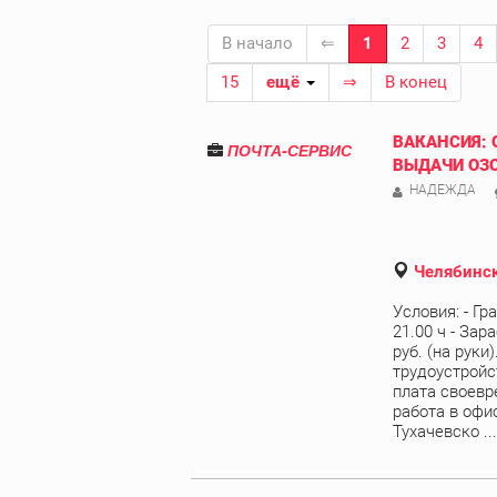
В начало
⇐
1
2
3
4
15
ещё
⇒
В конец
ВАКАНСИЯ: 
ПОЧТА-СЕРВИС
ВЫДАЧИ ОЗ
НАДЕЖДА
Челябинск
Условия: - Гр
21.00 ч - Зар
руб. (на руки
трудоустройст
плата своевре
работа в офи
Тухачевско ...