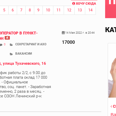
П
ХОЧУ СЮДА
5
6
7
8
9
10
11
12
13
14
КА
ОПЕРАТОР В ПУНКТ-
14 Мая 2022 г. в 20:44
ОН
17000
СЕКРЕТАРИАТ И АХО
0
ВАКАНСИИ
, улица Тухачевского, 16
афик работы 2/2, с 9.00 до
аботная плата оклад 17 000
). - Официальное
во, соц. пакет. - Заработная
менно, 2 раза в месяц. -
се ОЗОН Ленинский р-н:
С
Ва