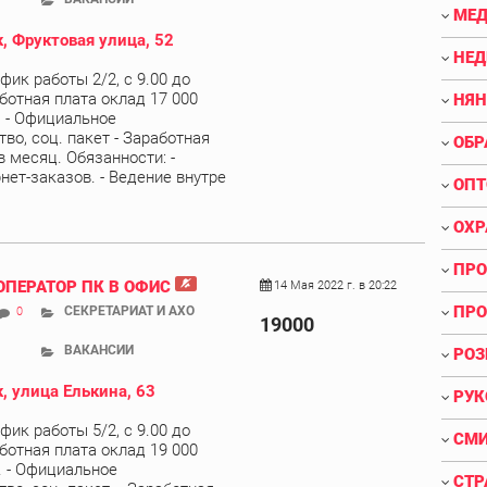
МЕД
, Фруктовая улица, 52
НЕ
афик работы 2/2, с 9.00 до
аботная плата оклад 17 000
НЯН
), - Официальное
во, соц. пакет - Заработная
ОБР
в месяц. Обязанности: -
нет-заказов. - Ведение внутре
ОПТ
ОХР
ПРО
ОПЕРАТОР ПК В ОФИС
14 Мая 2022 г. в 20:22
ПРО
СЕКРЕТАРИАТ И АХО
0
19000
ВАКАНСИИ
РОЗ
, улица Елькина, 63
РУК
афик работы 5/2, с 9.00 до
СМИ
аботная плата оклад 19 000
). - Официальное
СТР