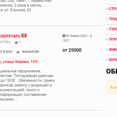
во, соц. пакет. - Заработная
менно, 2 раза в месяц. -
СТР
е ул. Елькина, 63
..
ТРА
ТУР
СЕКРЕТАРЬ
09 Января 2020 г. в
УПР
15:07
НИЛОВА
0
от 25000
ФИН
Т И АХО
ВАКАНСИИ
ЮРИ
, улица Кирова, 159
ОБ
циальное оформление;
ектив. Пятидневная рабочая
 до 18:00 . Обязанности: прием
вонков; работа с входящей и
В р
кументацией; поиск и
информации; составление
исания ...