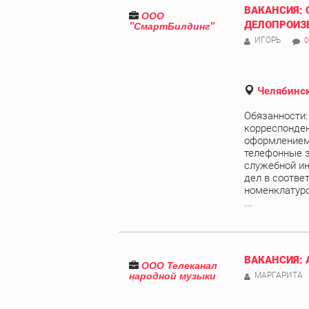
ВАКАНСИЯ: 
ООО
"СмартБилдинг"
ДЕЛОПРОИЗ
ИГОРЬ
0
Челябинск
Обязанности:
корреспонден
оформлением 
телефонные з
служебной и
дел в соотве
номенклатуро
...
ВАКАНСИЯ:
ООО Телеканал
народной музыки
МАРГАРИТА