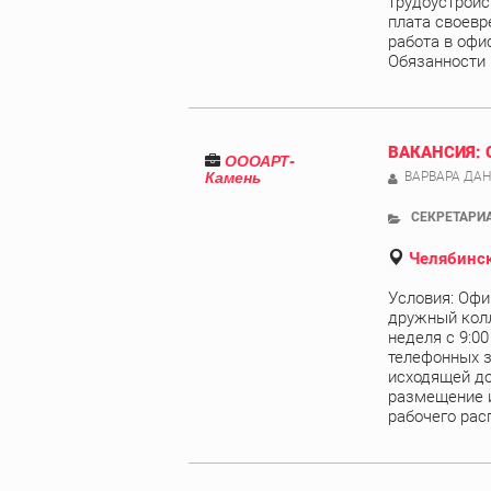
трудоустройст
плата своевре
работа в офис
Обязанности .
ВАКАНСИЯ: 
ОООАРТ-
Камень
ВАРВАРА ДА
СЕКРЕТАРИА
Челябинск
Условия: Офи
дружный колл
неделя с 9:00
телефонных з
исходящей до
размещение 
рабочего расп