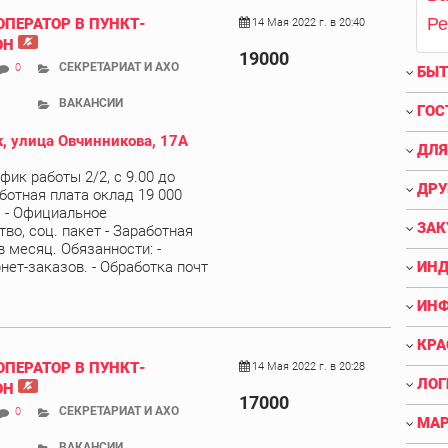
Р
ОПЕРАТОР В ПУНКТ-
14 Мая 2022 г. в 20:40
ОН
19000
СЕКРЕТАРИАТ И АХО
0
БЫТ
ВАКАНСИИ
ГОС
, улица Овчинникова, 17А
ДЛЯ
афик работы 2/2, с 9.00 до
ДРУ
аботная плата оклад 19 000
), - Официальное
ЗАК
во, соц. пакет - Заработная
в месяц. Обязанности: -
нет-заказов. - Обработка почт
ИНД
ИНФ
КРА
ОПЕРАТОР В ПУНКТ-
14 Мая 2022 г. в 20:28
ЛОГ
ОН
17000
СЕКРЕТАРИАТ И АХО
0
МАР
ВАКАНСИИ