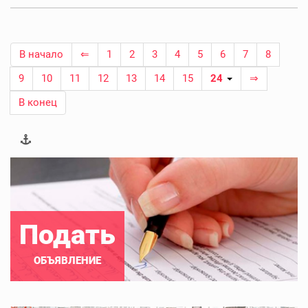
В начало
⇐
1
2
3
4
5
6
7
8
9
10
11
12
13
14
15
24
⇒
В конец
Подать
ОБЪЯВЛЕНИЕ