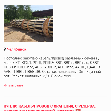
Челябинск
Постоянно закупаю кабель/провод различных сечений,
марок КГ, КГХЛ, РПШ, РПШЭ, ВВГ, ВВГнг, ВВГнглс, КВВГ,
КВВГнг, КВВГнглс, АВВГ,АВВГнг, АВВГнглс, ААШВ, ЦААШВ,
ААБл, ПВВГ, ПВББШВ. Остатки, неликвиды. Опт, крупный
опт. Расчет: наличные, б/н. Любой горо ...
Читать далее
КУПЛЮ КАБЕЛЬ/ПРОВОД С ХРАНЕНИЯ, С РЕЗЕРВА.