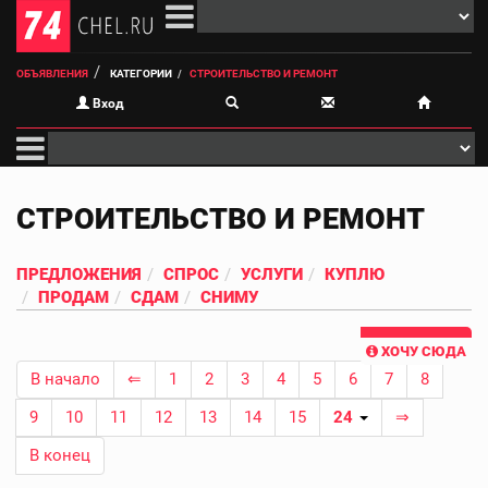
ОБЪЯВЛЕНИЯ
КАТЕГОРИИ
СТРОИТЕЛЬСТВО И РЕМОНТ
Вход
СТРОИТЕЛЬСТВО И РЕМОНТ
ПРЕДЛОЖЕНИЯ
СПРОС
УСЛУГИ
КУПЛЮ
ПРОДАМ
СДАМ
СНИМУ
ХОЧУ СЮДА
В начало
⇐
1
2
3
4
5
6
7
8
9
10
11
12
13
14
15
24
⇒
В конец