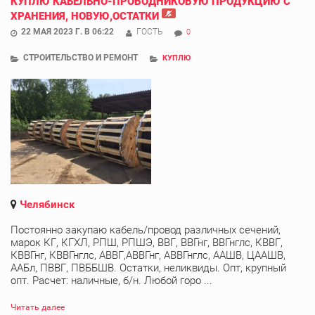
КУПЛЮ КАБЕЛЬНО-ПРОВОДНИКОВУЮ ПРОДУКЦИЮ С
ХРАНЕНИЯ, НОВУЮ,ОСТАТКИ
22 МАЯ 2023 Г. В 06:22
ГОСТЬ
0
СТРОИТЕЛЬСТВО И РЕМОНТ
КУПЛЮ
Челябинск
Постоянно закупаю кабель/провод различных сечений,
марок КГ, КГХЛ, РПШ, РПШЭ, ВВГ, ВВГнг, ВВГнглс, КВВГ,
КВВГнг, КВВГнглс, АВВГ,АВВГнг, АВВГнглс, ААШВ, ЦААШВ,
ААБл, ПВВГ, ПВББШВ. Остатки, неликвиды. Опт, крупный
опт. Расчет: наличные, б/н. Любой горо ...
Читать далее