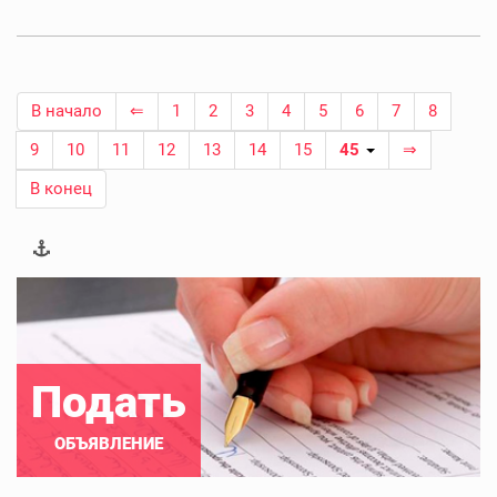
В начало
⇐
1
2
3
4
5
6
7
8
9
10
11
12
13
14
15
45
⇒
В конец
Подать
ОБЪЯВЛЕНИЕ