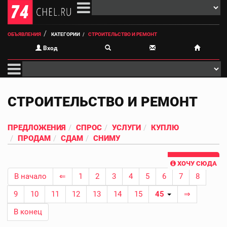
ОБЪЯВЛЕНИЯ
КАТЕГОРИИ
СТРОИТЕЛЬСТВО И РЕМОНТ
Вход
СТРОИТЕЛЬСТВО И РЕМОНТ
ПРЕДЛОЖЕНИЯ
СПРОС
УСЛУГИ
КУПЛЮ
ПРОДАМ
СДАМ
СНИМУ
ХОЧУ СЮДА
В начало
⇐
1
2
3
4
5
6
7
8
9
10
11
12
13
14
15
45
⇒
В конец