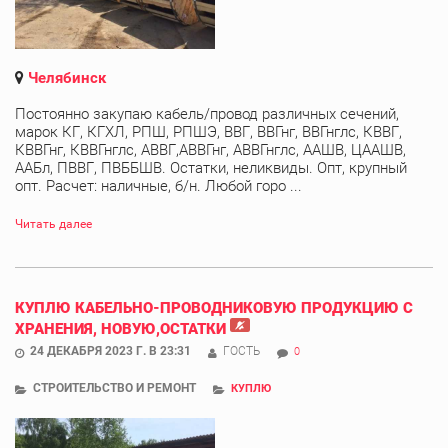
Челябинск
Постоянно закупаю кабель/провод различных сечений,
марок КГ, КГХЛ, РПШ, РПШЭ, ВВГ, ВВГнг, ВВГнглс, КВВГ,
КВВГнг, КВВГнглс, АВВГ,АВВГнг, АВВГнглс, ААШВ, ЦААШВ,
ААБл, ПВВГ, ПВББШВ. Остатки, неликвиды. Опт, крупный
опт. Расчет: наличные, б/н. Любой горо ...
Читать далее
КУПЛЮ КАБЕЛЬНО-ПРОВОДНИКОВУЮ ПРОДУКЦИЮ С
ХРАНЕНИЯ, НОВУЮ,ОСТАТКИ
24 ДЕКАБРЯ 2023 Г. В 23:31
ГОСТЬ
0
СТРОИТЕЛЬСТВО И РЕМОНТ
КУПЛЮ