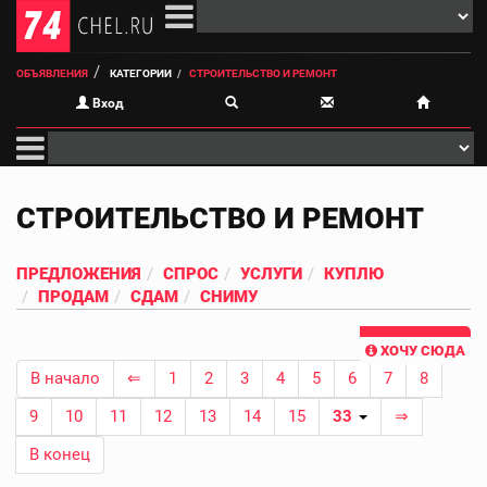
ОБЪЯВЛЕНИЯ
КАТЕГОРИИ
СТРОИТЕЛЬСТВО И РЕМОНТ
Вход
СТРОИТЕЛЬСТВО И РЕМОНТ
ПРЕДЛОЖЕНИЯ
СПРОС
УСЛУГИ
КУПЛЮ
ПРОДАМ
СДАМ
СНИМУ
ХОЧУ СЮДА
В начало
⇐
1
2
3
4
5
6
7
8
9
10
11
12
13
14
15
33
⇒
В конец