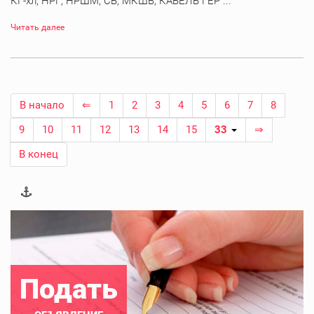
КГ-хл, НРГ, НРШМ, СБ, МКШВ, КАБЕЛЬ ГЕР ...
Читать далее
В начало
⇐
1
2
3
4
5
6
7
8
9
10
11
12
13
14
15
33
⇒
В конец
Подать