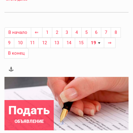
В начало
⇐
1
2
3
4
5
6
7
8
9
10
11
12
13
14
15
19
⇒
В конец
Подать
ОБЪЯВЛЕНИЕ