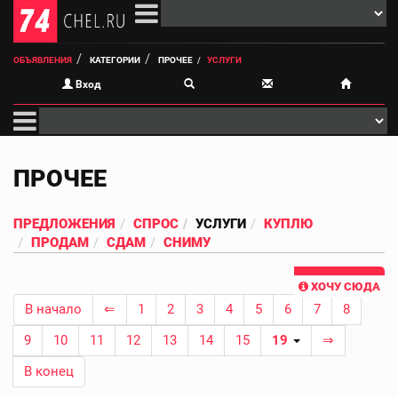
ОБЪЯВЛЕНИЯ
КАТЕГОРИИ
ПРОЧЕЕ
УСЛУГИ
Вход
ПРОЧЕЕ
ПРЕДЛОЖЕНИЯ
СПРОС
УСЛУГИ
КУПЛЮ
ПРОДАМ
СДАМ
СНИМУ
ХОЧУ СЮДА
В начало
⇐
1
2
3
4
5
6
7
8
9
10
11
12
13
14
15
19
⇒
В конец