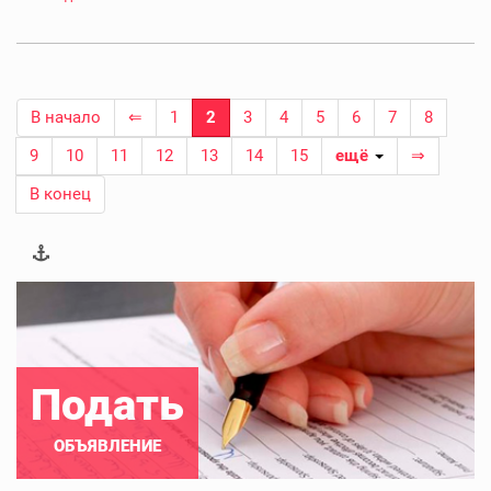
В начало
⇐
1
2
3
4
5
6
7
8
9
10
11
12
13
14
15
ещё
⇒
В конец
Подать
ОБЪЯВЛЕНИЕ