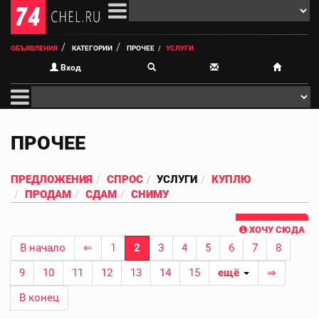
ОБЪЯВЛЕНИЯ
КАТЕГОРИИ
ПРОЧЕЕ
УСЛУГИ
Вход
ПРОЧЕЕ
ПРЕДЛОЖЕНИЯ
СПРОС
УСЛУГИ
КУПЛЮ
ПРОДАМ
СДАМ
СНИМУ
ХОЧУ СЮДА
В начало
⇐
1
2
3
4
5
6
7
8
9
10
11
12
13
14
15
ещё
⇒
В конец