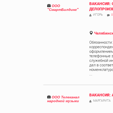
ВАКАНСИЯ: 
ООО
"СмартБилдинг"
ДЕЛОПРОИЗ
ИГОРЬ
0
Челябинск
Обязанности:
корреспонден
оформлением 
телефонные з
служебной и
дел в соотве
номенклатуро
...
ВАКАНСИЯ:
ООО Телеканал
народной музыки
МАРГАРИТА