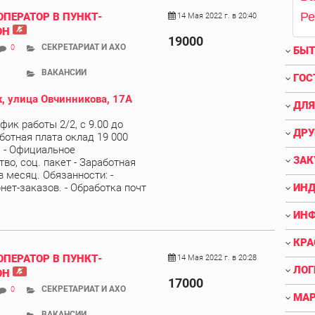
Р
ОПЕРАТОР В ПУНКТ-
14 Мая 2022 г. в 20:40
ОН
19000
СЕКРЕТАРИАТ И АХО
0
БЫТ
ВАКАНСИИ
ГОС
, улица Овчинникова, 17А
ДЛЯ
афик работы 2/2, с 9.00 до
ДРУ
аботная плата оклад 19 000
), - Официальное
ЗАК
во, соц. пакет - Заработная
в месяц. Обязанности: -
нет-заказов. - Обработка почт
ИНД
ИНФ
КРА
ОПЕРАТОР В ПУНКТ-
14 Мая 2022 г. в 20:28
ЛОГ
ОН
17000
СЕКРЕТАРИАТ И АХО
0
МАР
ВАКАНСИИ