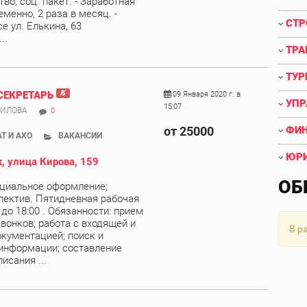
во, соц. пакет. - Заработная
менно, 2 раза в месяц. -
СТР
е ул. Елькина, 63
..
ТРА
ТУР
СЕКРЕТАРЬ
09 Января 2020 г. в
УПР
15:07
НИЛОВА
0
от 25000
ФИН
Т И АХО
ВАКАНСИИ
ЮРИ
, улица Кирова, 159
ОБ
циальное оформление;
ектив. Пятидневная рабочая
 до 18:00 . Обязанности: прием
вонков; работа с входящей и
В р
кументацией; поиск и
информации; составление
исания ...