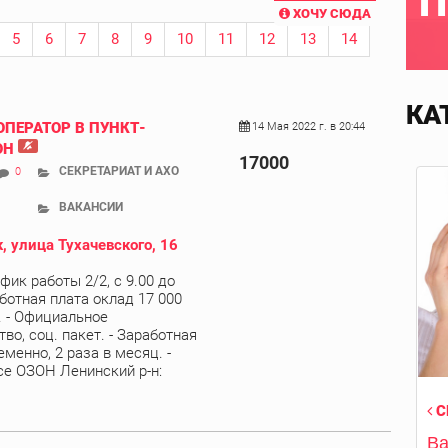
П
ХОЧУ СЮДА
5
6
7
8
9
10
11
12
13
14
КА
ОПЕРАТОР В ПУНКТ-
14 Мая 2022 г. в 20:44
ОН
17000
СЕКРЕТАРИАТ И АХО
0
ВАКАНСИИ
, улица Тухачевского, 16
афик работы 2/2, с 9.00 до
аботная плата оклад 17 000
). - Официальное
во, соц. пакет. - Заработная
менно, 2 раза в месяц. -
се ОЗОН Ленинский р-н:
С
Ва