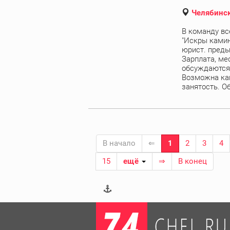
Челябинск
В команду вс
"Искры камин
юрист. преды
Зарплата, ме
обсуждаются
Возможна как
занятость. Об
В начало
⇐
1
2
3
4
15
ещё
⇒
В конец