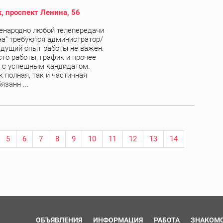
, проспект Ленина, 56
енародно любой телепередачи
а" требуются администратор/
дущий опыт работы не важен.
сто работы, график и прочее
 с успешным кандидатом.
 полная, так и частичная
язанн ...
5
6
7
8
9
10
11
12
13
14
ОБЪЯВЛЕНИЯ
ИНФОРМАЦИЯ
РАБОТА
ЗНАКОМ