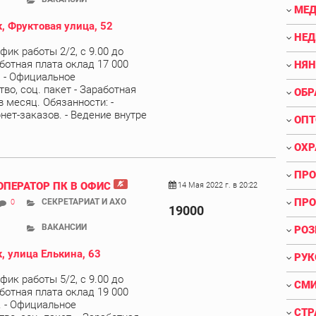
МЕД
, Фруктовая улица, 52
НЕ
афик работы 2/2, с 9.00 до
аботная плата оклад 17 000
НЯН
), - Официальное
во, соц. пакет - Заработная
ОБР
в месяц. Обязанности: -
нет-заказов. - Ведение внутре
ОПТ
ОХР
ПРО
ОПЕРАТОР ПК В ОФИС
14 Мая 2022 г. в 20:22
ПРО
СЕКРЕТАРИАТ И АХО
0
19000
ВАКАНСИИ
РОЗ
, улица Елькина, 63
РУК
афик работы 5/2, с 9.00 до
СМИ
аботная плата оклад 19 000
). - Официальное
СТР