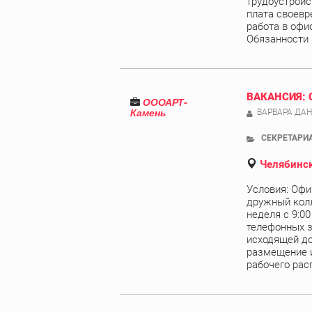
трудоустройст
плата своевре
работа в офис
Обязанности .
ВАКАНСИЯ: 
ОООАРТ-
Камень
ВАРВАРА ДА
СЕКРЕТАРИА
Челябинск
Условия: Офи
дружный колл
неделя с 9:00
телефонных з
исходящей до
размещение 
рабочего расп