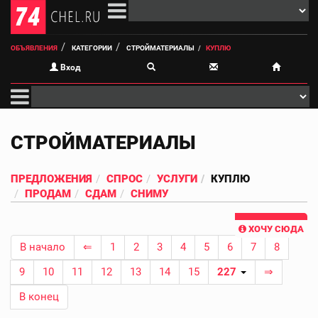
ОБЪЯВЛЕНИЯ
КАТЕГОРИИ
СТРОЙМАТЕРИАЛЫ
КУПЛЮ
Вход
СТРОЙМАТЕРИАЛЫ
ПРЕДЛОЖЕНИЯ
СПРОС
УСЛУГИ
КУПЛЮ
ПРОДАМ
СДАМ
СНИМУ
ХОЧУ СЮДА
В начало
⇐
1
2
3
4
5
6
7
8
9
10
11
12
13
14
15
227
⇒
В конец