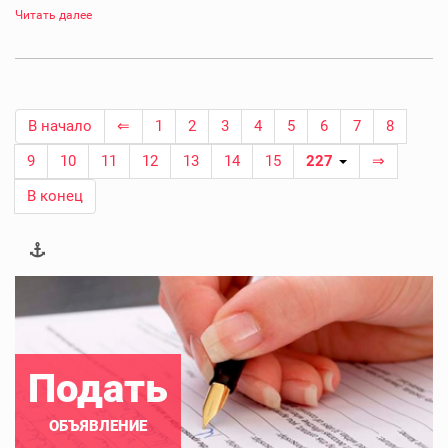
Читать далее
В начало
⇐
1
2
3
4
5
6
7
8
9
10
11
12
13
14
15
227
⇒
В конец
Подать
ОБЪЯВЛЕНИЕ