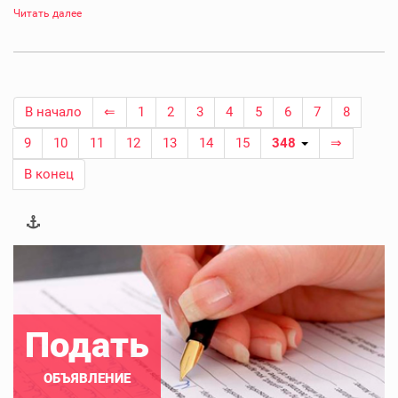
Читать далее
В начало
⇐
1
2
3
4
5
6
7
8
9
10
11
12
13
14
15
348
⇒
В конец
Подать
ОБЪЯВЛЕНИЕ