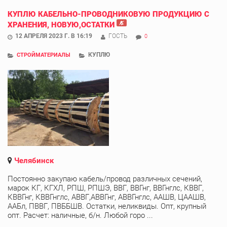
КУПЛЮ КАБЕЛЬНО-ПРОВОДНИКОВУЮ ПРОДУКЦИЮ С
ХРАНЕНИЯ, НОВУЮ,ОСТАТКИ
12 АПРЕЛЯ 2023 Г. В 16:19
ГОСТЬ
0
КУПЛЮ
СТРОЙМАТЕРИАЛЫ
Челябинск
Постоянно закупаю кабель/провод различных сечений,
марок КГ, КГХЛ, РПШ, РПШЭ, ВВГ, ВВГнг, ВВГнглс, КВВГ,
КВВГнг, КВВГнглс, АВВГ,АВВГнг, АВВГнглс, ААШВ, ЦААШВ,
ААБл, ПВВГ, ПВББШВ. Остатки, неликвиды. Опт, крупный
опт. Расчет: наличные, б/н. Любой горо ...