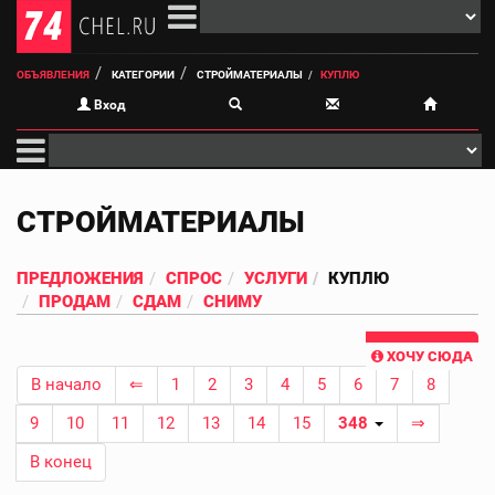
ОБЪЯВЛЕНИЯ
КАТЕГОРИИ
СТРОЙМАТЕРИАЛЫ
КУПЛЮ
Вход
СТРОЙМАТЕРИАЛЫ
ПРЕДЛОЖЕНИЯ
СПРОС
УСЛУГИ
КУПЛЮ
ПРОДАМ
СДАМ
СНИМУ
ХОЧУ СЮДА
В начало
⇐
1
2
3
4
5
6
7
8
9
10
11
12
13
14
15
348
⇒
В конец