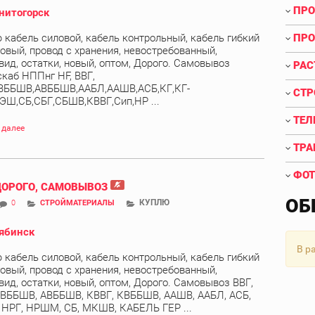
ПРО
нитогорск
 кабель силовой, кабель контрольный, кабель гибкий
ПРО
овый, провод с хранения, невостребованный,
вид, остатки, новый, оптом, Дорого. Самовывоз
РАС
скаб НППнг HF, ВВГ,
ВББШВ,АВББШВ,ААБЛ,ААШВ,АСБ,КГ,КГ-
СТР
ЭШ,СБ,СБГ,СБШВ,КВВГ,Сип,НР ...
ТЕЛ
 далее
ТРА
ФОТ
ДОРОГО, САМОВЫВОЗ
ОБ
КУПЛЮ
0
СТРОЙМАТЕРИАЛЫ
ябинск
В р
 кабель силовой, кабель контрольный, кабель гибкий
овый, провод с хранения, невостребованный,
вид, остатки, новый, оптом, Дорого. Самовывоз ВВГ,
 ВББШВ, АВББШВ, КВВГ, КВББШВ, ААШВ, ААБЛ, АСБ,
, НРГ, НРШМ, СБ, МКШВ, КАБЕЛЬ ГЕР ...