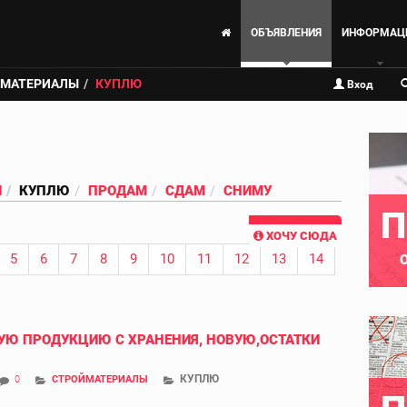
ОБЪЯВЛЕНИЯ
ИНФОРМАЦ
ЙМАТЕРИАЛЫ
КУПЛЮ
Вход
И
КУПЛЮ
ПРОДАМ
СДАМ
СНИМУ
П
ХОЧУ СЮДА
5
6
7
8
9
10
11
12
13
14
Ю ПРОДУКЦИЮ С ХРАНЕНИЯ, НОВУЮ,ОСТАТКИ
КУПЛЮ
0
СТРОЙМАТЕРИАЛЫ