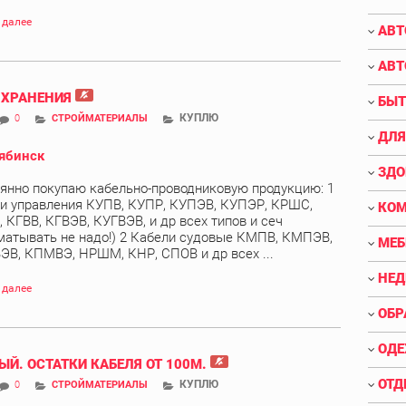
 далее
АВТ
АВТ
 ХРАНЕНИЯ
БЫТ
КУПЛЮ
0
СТРОЙМАТЕРИАЛЫ
ДЛЯ
ябинск
ЗДО
янно покупаю кабельно-проводниковую продукцию: 1
и управления КУПВ, КУПР, КУПЭВ, КУПЭР, КРШС,
КО
 КГВВ, КГВЭВ, КУГВЭВ, и др всех типов и сеч
матывать не надо!) 2 Кабели судовые КМПВ, КМПЭВ,
МЕБ
В, КПМВЭ, НРШМ, КНР, СПОВ и др всех ...
НЕ
 далее
ОБР
ОДЕ
ЫЙ. ОСТАТКИ КАБЕЛЯ ОТ 100М.
ОТД
КУПЛЮ
0
СТРОЙМАТЕРИАЛЫ