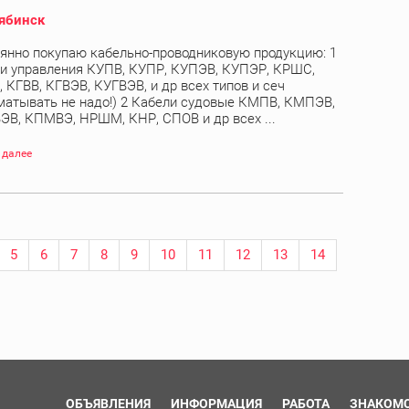
ябинск
янно покупаю кабельно-проводниковую продукцию: 1
и управления КУПВ, КУПР, КУПЭВ, КУПЭР, КРШС,
 КГВВ, КГВЭВ, КУГВЭВ, и др всех типов и сеч
матывать не надо!) 2 Кабели судовые КМПВ, КМПЭВ,
В, КПМВЭ, НРШМ, КНР, СПОВ и др всех ...
 далее
5
6
7
8
9
10
11
12
13
14
ОБЪЯВЛЕНИЯ
ИНФОРМАЦИЯ
РАБОТА
ЗНАКОМ