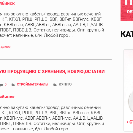
П
ябинск
ОБ
янно закупаю кабель/провод различных сечений,
 КГ, КГХЛ, РПШ, РПШЭ, ВВГ, ВВГнг, ВВГнглс, КВВГ,
г, КВВГнглс, АВВГ,АВВГнг, АВВГнглс, ААШВ, ЦААШВ,
 ПВВГ, ПВББШВ. Остатки, неликвиды. Опт, крупный
КА
асчет: наличные, б/н. Любой горо ...
 далее
Ю ПРОДУКЦИЮ С ХРАНЕНИЯ, НОВУЮ,ОСТАТКИ
КУПЛЮ
0
СТРОЙМАТЕРИАЛЫ
ябинск
янно закупаю кабель/провод различных сечений,
 КГ, КГХЛ, РПШ, РПШЭ, ВВГ, ВВГнг, ВВГнглс, КВВГ,
г, КВВГнглс, АВВГ,АВВГнг, АВВГнглс, ААШВ, ЦААШВ,
С
 ПВВГ, ПВББШВ. Остатки, неликвиды. Опт, крупный
асчет: наличные, б/н. Любой горо ...