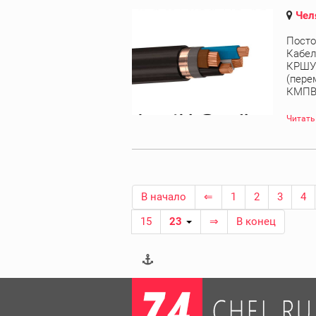
Чел
Посто
Кабел
КРШУ,
(пере
КМПВЭ
Читать
В начало
⇐
1
2
3
4
15
23
⇒
В конец