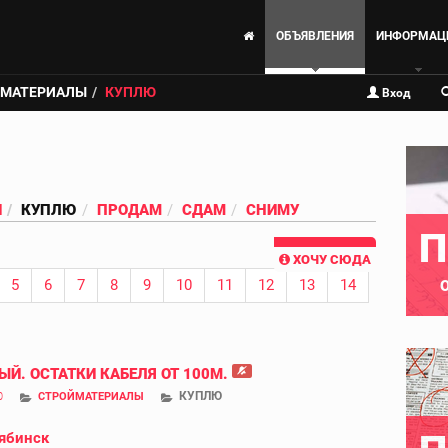
ОБЪЯВЛЕНИЯ
ИНФОРМАЦ
ЙМАТЕРИАЛЫ
КУПЛЮ
Вход
И
КУПЛЮ
ПРОДАМ
СДАМ
СНИМУ
П
ХОЧУ СЮДА
5
6
7
8
9
10
11
12
13
14
ЫЙ. ОСТАТКИ КАБЕЛЯ ОТ 100М.
КУПЛЮ
0
СТРОЙМАТЕРИАЛЫ
ябинск