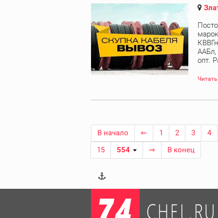
Зла
Посто
марок
КВВГн
ААБл,
опт. Р
Читать
В начало
⇐
1
2
3
4
15
554
⇒
В конец