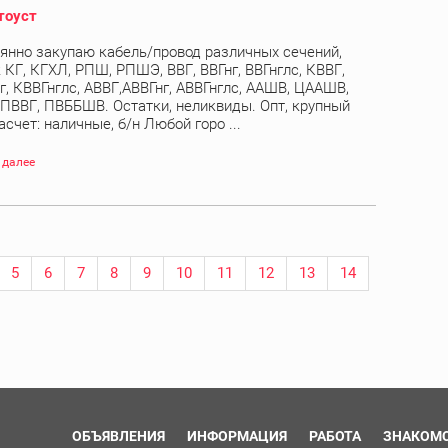
тоуст
янно закупаю кабель/провод различных сечений,
 КГ, КГХЛ, РПШ, РПШЭ, ВВГ, ВВГнг, ВВГнглс, КВВГ,
г, КВВГнглс, АВВГ,АВВГнг, АВВГнглс, ААШВ, ЦААШВ,
 ПВВГ, ПВББШВ. Остатки, неликвиды. Опт, крупный
асчет: наличные, б/н Любой горо ...
 далее
5
6
7
8
9
10
11
12
13
14
ОБЪЯВЛЕНИЯ
ИНФОРМАЦИЯ
РАБОТА
ЗНАКОМ