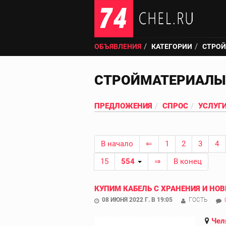
ОБЪЯВЛЕНИЯ
КАТЕГОРИИ
СТРО
СТРОЙМАТЕРИАЛЫ
ПРЕДЛОЖЕНИЯ
СПРОС
УСЛУГ
В начало
⇐
1
2
3
4
15
554
⇒
В конец
КУПИМ КАБЕЛЬ С ХРАНЕНИЯ И НОВ
08 ИЮНЯ 2022 Г. В 19:05
ГОСТЬ
Чел