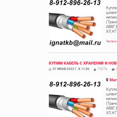
Куплю
шланг
нелик
(Тран
АВВГ,
ХЛ,КГ
Читать
КУПИМ КАБЕЛЬ С ХРАНЕНИЯ И НОВ
07 ИЮНЯ 2022 Г. В 11:50
ГОСТЬ
Маг
Куплю
шланг
нелик
(Тран
АВВГ,
ХЛ,КГ