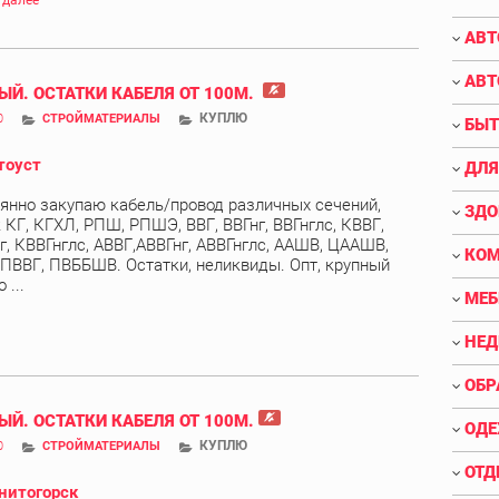
 далее
АВТ
АВТ
ЫЙ. ОСТАТКИ КАБЕЛЯ ОТ 100М.
КУПЛЮ
0
СТРОЙМАТЕРИАЛЫ
БЫТ
тоуст
ДЛЯ
янно закупаю кабель/провод различных сечений,
ЗДО
 КГ, КГХЛ, РПШ, РПШЭ, ВВГ, ВВГнг, ВВГнглс, КВВГ,
г, КВВГнглс, АВВГ,АВВГнг, АВВГнглс, ААШВ, ЦААШВ,
КО
 ПВВГ, ПВББШВ. Остатки, неликвиды. Опт, крупный
 ...
МЕБ
НЕ
ОБР
ЫЙ. ОСТАТКИ КАБЕЛЯ ОТ 100М.
ОДЕ
КУПЛЮ
0
СТРОЙМАТЕРИАЛЫ
ОТД
нитогорск