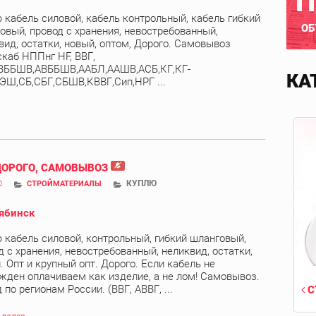
П
 кабель силовой, кабель контрольный, кабель гибкий
ОБ
овый, провод с хранения, невостребованный,
вид, остатки, новый, оптом, Дорого. Самовывоз
скаб НППнг HF, ВВГ,
ВББШВ,АВББШВ,ААБЛ,ААШВ,АСБ,КГ,КГ-
КА
ЭШ,СБ,СБГ,СБШВ,КВВГ,Сип,НРГ ...
ДОРОГО, САМОВЫВОЗ
КУПЛЮ
0
СТРОЙМАТЕРИАЛЫ
ябинск
 кабель силовой, контрольный, гибкий шланговый,
д с хранения, невостребованный, неликвид, остатки,
. Опт и крупный опт. Дорого. Если кабель не
жден оплачиваем как изделие, а не лом! Самовывоз.
по регионам России. (ВВГ, АВВГ, ...
С