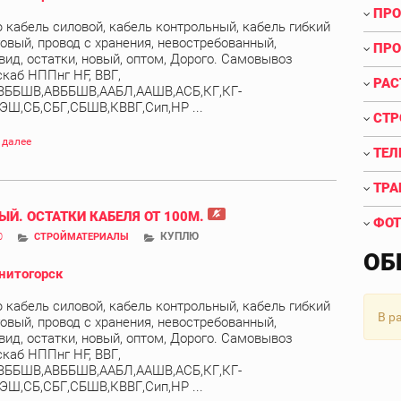
ПРО
 кабель силовой, кабель контрольный, кабель гибкий
овый, провод с хранения, невостребованный,
ПРО
вид, остатки, новый, оптом, Дорого. Самовывоз
скаб НППнг HF, ВВГ,
РАС
ВББШВ,АВББШВ,ААБЛ,ААШВ,АСБ,КГ,КГ-
ЭШ,СБ,СБГ,СБШВ,КВВГ,Сип,НР ...
СТР
 далее
ТЕЛ
ТРА
ЫЙ. ОСТАТКИ КАБЕЛЯ ОТ 100М.
ФОТ
КУПЛЮ
0
СТРОЙМАТЕРИАЛЫ
ОБ
нитогорск
 кабель силовой, кабель контрольный, кабель гибкий
В р
овый, провод с хранения, невостребованный,
вид, остатки, новый, оптом, Дорого. Самовывоз
скаб НППнг HF, ВВГ,
ВББШВ,АВББШВ,ААБЛ,ААШВ,АСБ,КГ,КГ-
ЭШ,СБ,СБГ,СБШВ,КВВГ,Сип,НР ...