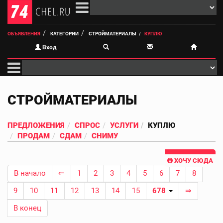
ОБЪЯВЛЕНИЯ
КАТЕГОРИИ
СТРОЙМАТЕРИАЛЫ
КУПЛЮ
Вход
СТРОЙМАТЕРИАЛЫ
ПРЕДЛОЖЕНИЯ
СПРОС
УСЛУГИ
КУПЛЮ
ПРОДАМ
СДАМ
СНИМУ
ХОЧУ СЮДА
В начало
⇐
1
2
3
4
5
6
7
8
9
10
11
12
13
14
15
678
⇒
В конец