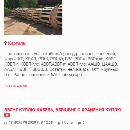
Карталы
Постоянно закупаю кабель/провод различных сечений,
марок КГ, КГХЛ, РПШ, РПШЭ, ВВГ, ВВГнг, ВВГнглс, КВВГ,
КВВГнг, КВВГнглс, АВВГ,АВВГнг, АВВГнглс, ААШВ, ЦААШВ,
ААБл, ПВВГ, ПВББШВ. Остатки, неликвиды. Опт, крупный
опт. Расчет: наличные, б/н Любой горо ...
Читать далее
ВВГНГ КУПЛЮ КАБЕЛЬ, ВББШВНГ С ХРАНЕНИЯ КУПЛЮ
18 НОЯБРЯ 2020 Г. В 12:58
ГОСТЬ
0