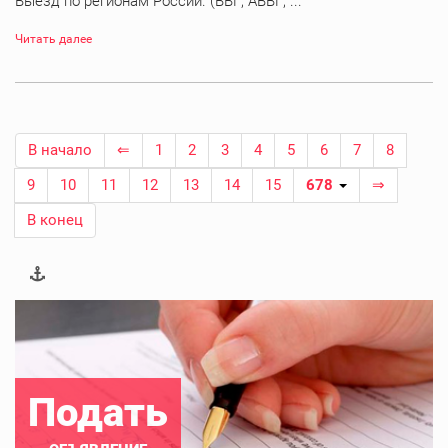
Выезд по регионам России. (ВВГ, АВВГ, ...
Читать далее
В начало
⇐
1
2
3
4
5
6
7
8
9
10
11
12
13
14
15
678
⇒
В конец
Подать