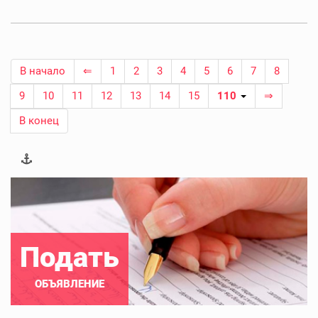
В начало
⇐
1
2
3
4
5
6
7
8
9
10
11
12
13
14
15
110
⇒
В конец
Подать
ОБЪЯВЛЕНИЕ