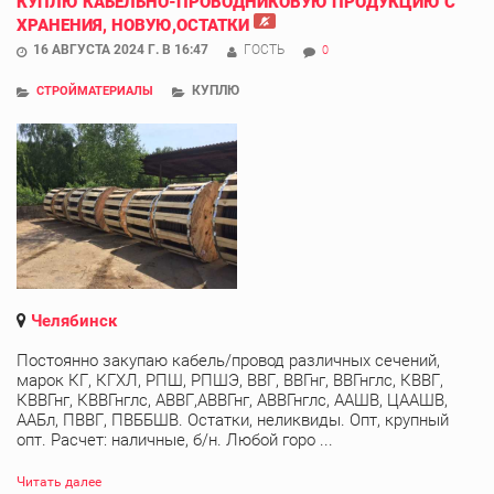
КУПЛЮ КАБЕЛЬНО-ПРОВОДНИКОВУЮ ПРОДУКЦИЮ С
ХРАНЕНИЯ, НОВУЮ,ОСТАТКИ
16 АВГУСТА 2024 Г. В 16:47
ГОСТЬ
0
КУПЛЮ
СТРОЙМАТЕРИАЛЫ
Челябинск
Постоянно закупаю кабель/провод различных сечений,
марок КГ, КГХЛ, РПШ, РПШЭ, ВВГ, ВВГнг, ВВГнглс, КВВГ,
КВВГнг, КВВГнглс, АВВГ,АВВГнг, АВВГнглс, ААШВ, ЦААШВ,
ААБл, ПВВГ, ПВББШВ. Остатки, неликвиды. Опт, крупный
опт. Расчет: наличные, б/н. Любой горо ...
Читать далее