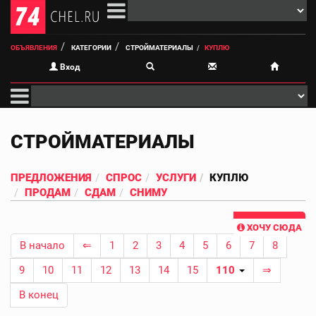
ОБЪЯВЛЕНИЯ
КАТЕГОРИИ
СТРОЙМАТЕРИАЛЫ
КУПЛЮ
Вход
СТРОЙМАТЕРИАЛЫ
ПРЕДЛОЖЕНИЯ
СПРОС
УСЛУГИ
КУПЛЮ
ПРОДАМ
СДАМ
СНИМУ
ХОЧУ СЮДА
В начало
⇐
1
2
3
4
5
6
7
8
9
10
11
12
13
14
15
110
⇒
В конец