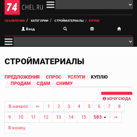
ОБЪЯВЛЕНИЯ
КАТЕГОРИИ
СТРОЙМАТЕРИАЛЫ
КУПЛЮ
Вход
СТРОЙМАТЕРИАЛЫ
ПРЕДЛОЖЕНИЯ
СПРОС
УСЛУГИ
КУПЛЮ
ПРОДАМ
СДАМ
СНИМУ
ХОЧУ СЮДА
В начало
⇐
1
2
3
4
5
6
7
8
9
10
11
12
13
14
15
583
⇒
В конец