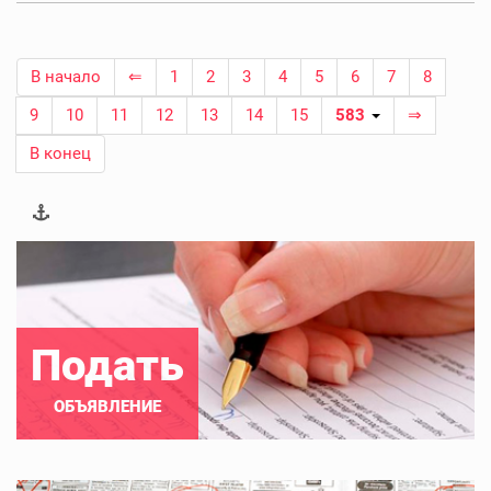
В начало
⇐
1
2
3
4
5
6
7
8
9
10
11
12
13
14
15
583
⇒
В конец
Подать
ОБЪЯВЛЕНИЕ