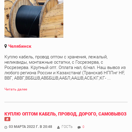
Челябинск
Куплю кабель, провод оптом с хранения, лежалый,
неликвиды, монтажные остатки, с Госрезерва, с
Росрезерва. Крупный опт. Оплата нал, б/нал. Наш вывоз из
любого региона России и Казахстана! (Транскаб НППнг HF,
ВВГ, АВВГ,ВББШВ,АВББШВ,ААБЛ,ААШВ,АСБ,КГ,КГ- ...
Читать далее
КУПЛЮ ОПТОМ КАБЕЛЬ, ПРОВОД, ДОРОГО, САМОВЫВОЗ
03 МАРТА 2022 Г. В 20:48
ГОСТЬ
0