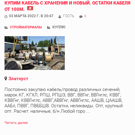
КУПИМ КАБЕЛЬ С ХРАНЕНИЯ И НОВЫЙ. ОСТАТКИ КАБЕЛЯ
ОТ 100М.
03 МАРТА 2022 Г. В 20:47
ГОСТЬ
0
КУПЛЮ
СТРОЙМАТЕРИАЛЫ
Златоуст
Постоянно закупаю кабель/провод различных сечений,
марок КГ, КГХЛ, РПШ, РПШЭ, ВВГ, ВВГнг, ВВГнглс, КВВГ,
КВВГнг, КВВГнглс, АВВГ,АВВГнг, АВВГнглс, ААШВ, ЦААШВ,
ААБл, ПВВГ, ПВББШВ. Остатки, неликвиды. Опт, крупный
опт. Расчет: наличные, б/н Любой горо ...
Читать далее