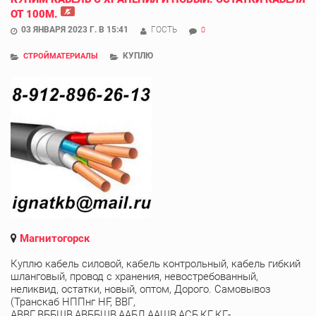
ОТ 100М.
03 ЯНВАРЯ 2023 Г. В 15:41
ГОСТЬ
0
КУПЛЮ
СТРОЙМАТЕРИАЛЫ
Магнитогорск
Куплю кабель силовой, кабель контрольный, кабель гибкий
шланговый, провод с хранения, невостребованный,
неликвид, остатки, новый, оптом, Дорого. Самовывоз
(Транскаб НППнг HF, ВВГ,
АВВГ,ВББШВ,АВББШВ,ААБЛ,ААШВ,АСБ,КГ,КГ-