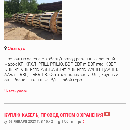
Златоуст
Постоянно закупаю кабель/провод различных сечений,
марок КГ, КГХЛ, РПШ, РПШЭ, ВВГ, ВВГнг, ВВГнглс, КВВГ,
КВВГнг, КВВГнглс, АВВГ,АВВГнг, АВВГнглс, ААШВ, ЦААШВ,
ААБл, ПВВГ, ПВББШВ. Остатки, неликвиды. Опт, крупный
опт. Расчет: наличные, б/н Любой горо ...
Читать далее
КУПЛЮ КАБЕЛЬ, ПРОВОД ОПТОМ С ХРАНЕНИЯ
03 ЯНВАРЯ 2023 Г. В 15:42
ГОСТЬ
0