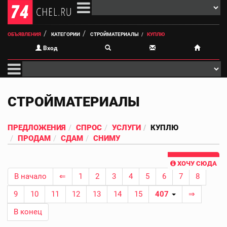
ОБЪЯВЛЕНИЯ
КАТЕГОРИИ
СТРОЙМАТЕРИАЛЫ
КУПЛЮ
Вход
СТРОЙМАТЕРИАЛЫ
ПРЕДЛОЖЕНИЯ
СПРОС
УСЛУГИ
КУПЛЮ
ПРОДАМ
СДАМ
СНИМУ
ХОЧУ СЮДА
В начало
⇐
1
2
3
4
5
6
7
8
9
10
11
12
13
14
15
407
⇒
В конец