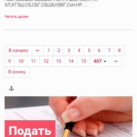
ХЛ,КГЭШ,СБ,СБГ,СБШВ,КВВГ,Сип,НР ...
Читать далее
В начало
⇐
1
2
3
4
5
6
7
8
9
10
11
12
13
14
15
407
⇒
В конец
Подать