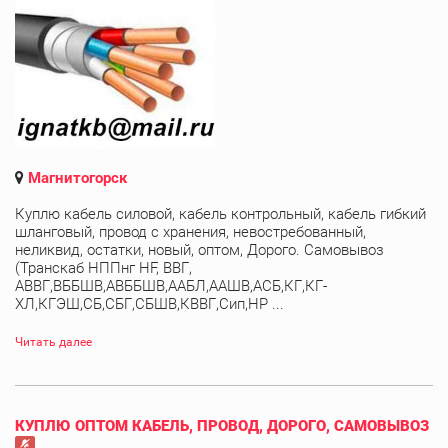
Магнитогорск
Куплю кабель силовой, кабель контрольный, кабель гибкий
шланговый, провод с хранения, невостребованный,
неликвид, остатки, новый, оптом, Дорого. Самовывоз
(Транскаб НППнг HF, ВВГ,
АВВГ,ВББШВ,АВББШВ,ААБЛ,ААШВ,АСБ,КГ,КГ-
ХЛ,КГЭШ,СБ,СБГ,СБШВ,КВВГ,Сип,НР ...
Читать далее
КУПЛЮ ОПТОМ КАБЕЛЬ, ПРОВОД, ДОРОГО, САМОВЫВОЗ