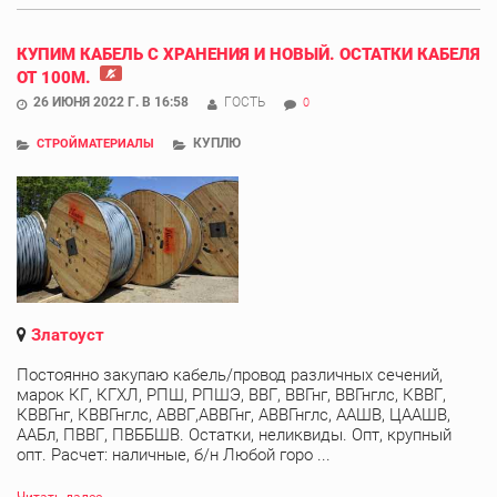
КУПИМ КАБЕЛЬ С ХРАНЕНИЯ И НОВЫЙ. ОСТАТКИ КАБЕЛЯ
ОТ 100М.
26 ИЮНЯ 2022 Г. В 16:58
ГОСТЬ
0
КУПЛЮ
СТРОЙМАТЕРИАЛЫ
Златоуст
Постоянно закупаю кабель/провод различных сечений,
марок КГ, КГХЛ, РПШ, РПШЭ, ВВГ, ВВГнг, ВВГнглс, КВВГ,
КВВГнг, КВВГнглс, АВВГ,АВВГнг, АВВГнглс, ААШВ, ЦААШВ,
ААБл, ПВВГ, ПВББШВ. Остатки, неликвиды. Опт, крупный
опт. Расчет: наличные, б/н Любой горо ...