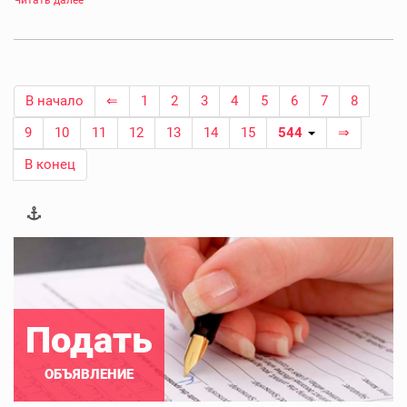
Читать далее
В начало
⇐
1
2
3
4
5
6
7
8
9
10
11
12
13
14
15
544
⇒
В конец
Подать
ОБЪЯВЛЕНИЕ