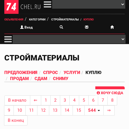
ОБЪЯВЛЕНИЯ
КАТЕГОРИИ
СТРОЙМАТЕРИАЛЫ
КУПЛЮ
Вход
СТРОЙМАТЕРИАЛЫ
ПРЕДЛОЖЕНИЯ
СПРОС
УСЛУГИ
КУПЛЮ
ПРОДАМ
СДАМ
СНИМУ
ХОЧУ СЮДА
В начало
⇐
1
2
3
4
5
6
7
8
9
10
11
12
13
14
15
544
⇒
В конец