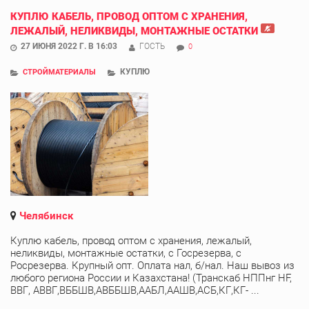
КУПЛЮ КАБЕЛЬ, ПРОВОД ОПТОМ С ХРАНЕНИЯ,
ЛЕЖАЛЫЙ, НЕЛИКВИДЫ, МОНТАЖНЫЕ ОСТАТКИ
27 ИЮНЯ 2022 Г. В 16:03
ГОСТЬ
0
КУПЛЮ
СТРОЙМАТЕРИАЛЫ
Челябинск
Куплю кабель, провод оптом с хранения, лежалый,
неликвиды, монтажные остатки, с Госрезерва, с
Росрезерва. Крупный опт. Оплата нал, б/нал. Наш вывоз из
любого региона России и Казахстана! (Транскаб НППнг HF,
ВВГ, АВВГ,ВББШВ,АВББШВ,ААБЛ,ААШВ,АСБ,КГ,КГ- ...