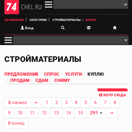
ОБЪЯВЛЕНИЯ
КАТЕГОРИИ
СТРОЙМАТЕРИАЛЫ
КУПЛЮ
Вход
СТРОЙМАТЕРИАЛЫ
ПРЕДЛОЖЕНИЯ
СПРОС
УСЛУГИ
КУПЛЮ
ПРОДАМ
СДАМ
СНИМУ
ХОЧУ СЮДА
В начало
⇐
1
2
3
4
5
6
7
8
9
10
11
12
13
14
15
291
⇒
В конец