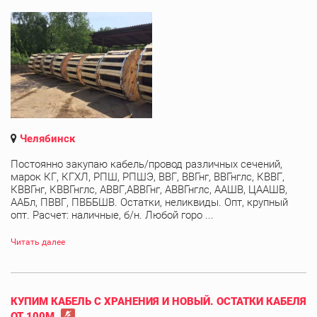
Челябинск
Постоянно закупаю кабель/провод различных сечений,
марок КГ, КГХЛ, РПШ, РПШЭ, ВВГ, ВВГнг, ВВГнглс, КВВГ,
КВВГнг, КВВГнглс, АВВГ,АВВГнг, АВВГнглс, ААШВ, ЦААШВ,
ААБл, ПВВГ, ПВББШВ. Остатки, неликвиды. Опт, крупный
опт. Расчет: наличные, б/н. Любой горо ...
Читать далее
КУПИМ КАБЕЛЬ С ХРАНЕНИЯ И НОВЫЙ. ОСТАТКИ КАБЕЛЯ
ОТ 100М.