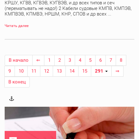
КРШУ, КГВВ, КГВЭВ, КУГВЭВ, и др всех типов и сеч
(перематывать не надо!) 2 Кабели судовые КМПВ, КМПЭВ,
КМПВЭВ, КПМВЭ, НРШМ, КНР, СПОВ и др всех ...
Читать далее
В начало
⇐
1
2
3
4
5
6
7
8
9
10
11
12
13
14
15
291
⇒
В конец