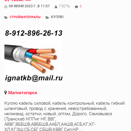
08 ИЮНЯ 2023 Г. В 11:57
ГОСТЬ
0
КУПЛЮ
СТРОЙМАТЕРИАЛЫ
Магнитогорск
Куплю кабель силовой, кабель контрольный, кабель гибкий
шланговый, провод с хранения, невостребованный,
неликвид, остатки, новый, оптом, Дорого. Самовывоз
(Транскаб НППнг HF, ВВГ,
АВВГ,ВББШВ,АВББШВ,ААБЛ,ААШВ,АСБ,КГ,КГ-
ХЛ,КГЭШ,СБ,СБГ,СБШВ,КВВГ,Сип,НР ...