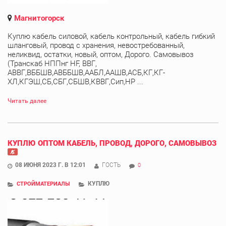
Магнитогорск
Куплю кабель силовой, кабель контрольный, кабель гибкий
шланговый, провод с хранения, невостребованный,
неликвид, остатки, новый, оптом, Дорого. Самовывоз
(Транскаб НППнг HF, ВВГ,
АВВГ,ВББШВ,АВББШВ,ААБЛ,ААШВ,АСБ,КГ,КГ-
ХЛ,КГЭШ,СБ,СБГ,СБШВ,КВВГ,Сип,НР ...
Читать далее
КУПЛЮ ОПТОМ КАБЕЛЬ, ПРОВОД, ДОРОГО, САМОВЫВОЗ
08 ИЮНЯ 2023 Г. В 12:01
ГОСТЬ
0
КУПЛЮ
СТРОЙМАТЕРИАЛЫ