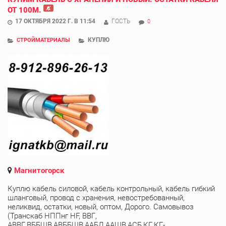
ОТ 100М.
17 ОКТЯБРЯ 2022 Г. В 11:54
ГОСТЬ
0
КУПЛЮ
СТРОЙМАТЕРИАЛЫ
Магнитогорск
Куплю кабель силовой, кабель контрольный, кабель гибкий
шланговый, провод с хранения, невостребованный,
неликвид, остатки, новый, оптом, Дорого. Самовывоз
(Транскаб НППнг HF, ВВГ,
АВВГ,ВББШВ,АВББШВ,ААБЛ,ААШВ,АСБ,КГ,КГ-