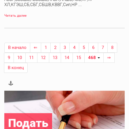
ХЛ,КГЭШ,СБ,СБГ,СБШВ,КВВГ,Сип,НР ...
Читать далее
В начало
⇐
1
2
3
4
5
6
7
8
9
10
11
12
13
14
15
468
⇒
В конец
Подать