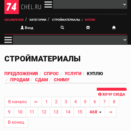
ОБЪЯВЛЕНИЯ
КАТЕГОРИИ
СТРОЙМАТЕРИАЛЫ
КУПЛЮ
Вход
СТРОЙМАТЕРИАЛЫ
ПРЕДЛОЖЕНИЯ
СПРОС
УСЛУГИ
КУПЛЮ
ПРОДАМ
СДАМ
СНИМУ
ХОЧУ СЮДА
В начало
⇐
1
2
3
4
5
6
7
8
9
10
11
12
13
14
15
468
⇒
В конец