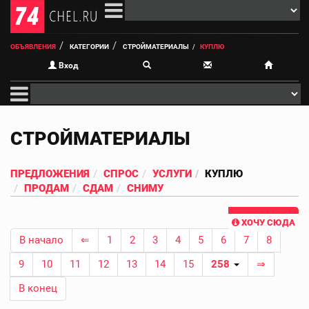
ОБЪЯВЛЕНИЯ
КАТЕГОРИИ
СТРОЙМАТЕРИАЛЫ
КУПЛЮ
Вход
СТРОЙМАТЕРИАЛЫ
ПРЕДЛОЖЕНИЯ
СПРОС
УСЛУГИ
КУПЛЮ
ПРОДАМ
СДАМ
СНИМУ
ХОЧУ СЮДА
В начало
⇐
1
2
3
4
5
6
7
8
9
10
11
12
13
14
15
258
⇒
В конец