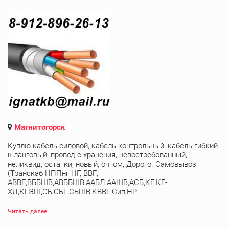
Магнитогорск
Куплю кабель силовой, кабель контрольный, кабель гибкий
шланговый, провод с хранения, невостребованный,
неликвид, остатки, новый, оптом, Дорого. Самовывоз
(Транскаб НППнг HF, ВВГ,
АВВГ,ВББШВ,АВББШВ,ААБЛ,ААШВ,АСБ,КГ,КГ-
ХЛ,КГЭШ,СБ,СБГ,СБШВ,КВВГ,Сип,НР ...
Читать далее