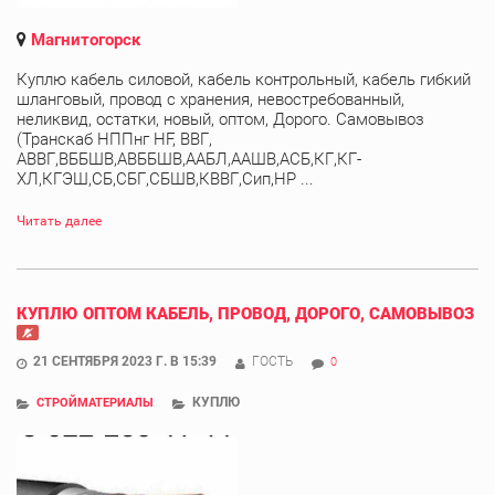
Магнитогорск
Куплю кабель силовой, кабель контрольный, кабель гибкий
шланговый, провод с хранения, невостребованный,
неликвид, остатки, новый, оптом, Дорого. Самовывоз
(Транскаб НППнг HF, ВВГ,
АВВГ,ВББШВ,АВББШВ,ААБЛ,ААШВ,АСБ,КГ,КГ-
ХЛ,КГЭШ,СБ,СБГ,СБШВ,КВВГ,Сип,НР ...
Читать далее
КУПЛЮ ОПТОМ КАБЕЛЬ, ПРОВОД, ДОРОГО, САМОВЫВОЗ
21 СЕНТЯБРЯ 2023 Г. В 15:39
ГОСТЬ
0
КУПЛЮ
СТРОЙМАТЕРИАЛЫ