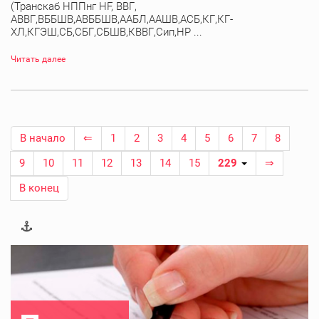
(Транскаб НППнг HF, ВВГ,
АВВГ,ВББШВ,АВББШВ,ААБЛ,ААШВ,АСБ,КГ,КГ-
ХЛ,КГЭШ,СБ,СБГ,СБШВ,КВВГ,Сип,НР ...
Читать далее
В начало
⇐
1
2
3
4
5
6
7
8
9
10
11
12
13
14
15
229
⇒
В конец