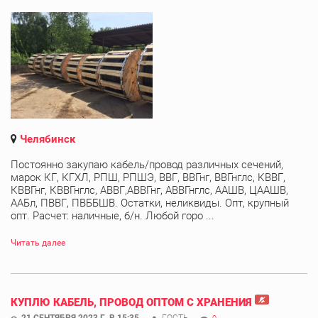
Челябинск
Постоянно закупаю кабель/провод различных сечений,
марок КГ, КГХЛ, РПШ, РПШЭ, ВВГ, ВВГнг, ВВГнглс, КВВГ,
КВВГнг, КВВГнглс, АВВГ,АВВГнг, АВВГнглс, ААШВ, ЦААШВ,
ААБл, ПВВГ, ПВББШВ. Остатки, неликвиды. Опт, крупный
опт. Расчет: наличные, б/н. Любой горо ...
Читать далее
КУПЛЮ КАБЕЛЬ, ПРОВОД ОПТОМ С ХРАНЕНИЯ
21 СЕНТЯБРЯ 2023 Г. В 15:35
ГОСТЬ